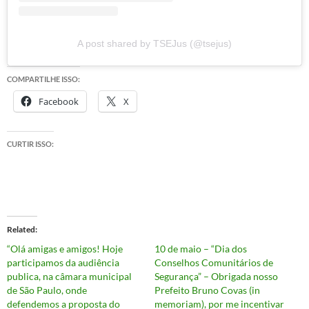
A post shared by TSEJus (@tsejus)
COMPARTILHE ISSO:
Facebook
X
CURTIR ISSO:
Related
“Olá amigas e amigos! Hoje
10 de maio – “Dia dos
participamos da audiência
Conselhos Comunitários de
publica, na câmara municipal
Segurança” – Obrigada nosso
de São Paulo, onde
Prefeito Bruno Covas (in
defendemos a proposta do
memoriam), por me incentivar