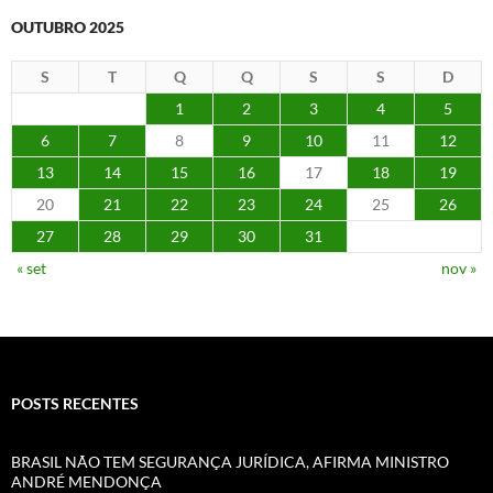
OUTUBRO 2025
S
T
Q
Q
S
S
D
1
2
3
4
5
6
7
8
9
10
11
12
13
14
15
16
17
18
19
20
21
22
23
24
25
26
27
28
29
30
31
« set
nov »
POSTS RECENTES
BRASIL NÃO TEM SEGURANÇA JURÍDICA, AFIRMA MINISTRO
ANDRÉ MENDONÇA