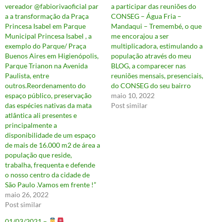
vereador @fabiorivaoficial par
a participar das reuniões do
a a transformação da Praça
CONSEG – Água Fria –
Princesa Isabel em Parque
Mandaqui – Tremembé, o que
Municipal Princesa Isabel , a
me encorajou a ser
exemplo do Parque/ Praça
multiplicadora, estimulando a
Buenos Aires em Higienópolis,
população através do meu
Parque Trianon na Avenida
BLOG, a comparecer nas
Paulista, entre
reuniões mensais, presenciais,
outros.Reordenamento do
do CONSEG do seu bairro
espaço público, preservação
maio 10, 2022
das espécies nativas da mata
Post similar
atlântica ali presentes e
principalmente a
disponibilidade de um espaço
de mais de 16.000 m2 de área a
população que reside,
trabalha, frequenta e defende
o nosso centro da cidade de
São Paulo .Vamos em frente !”
maio 26, 2022
Post similar
01/03/2021 –