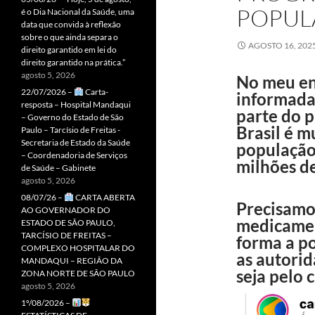
POPUL
é o Dia Nacional da Saúde, uma
data que convida à reflexão
sobre o que ainda separa o
AGOSTO 16, 202
direito garantido em lei do
direito garantido na prática.”
agosto 5, 2026
No meu e
22/07/2026 –
Carta-
informada
resposta – Hospital Mandaqui
parte do 
– Governo do Estado de São
Brasil é m
Paulo – Tarcísio de Freitas -
Secretaria de Estado da Saúde
população 
– Coordenadoria de Serviços
milhões d
de Saúde – Gabinete
agosto 5, 2026
08/07/26 –
CARTA ABERTA
Precisamo
AO GOVERNADOR DO
medicamen
ESTADO DE SÃO PAULO,
TARCÍSIO DE FREITAS –
forma a p
COMPLEXO HOSPITALAR DO
as autori
MANDAQUI – REGIÃO DA
seja pelo 
ZONA NORTE DE SÃO PAULO
agosto 5, 2026
1º/08/2026 –