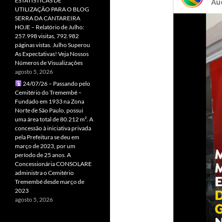
ESTATÍSTICAS DE
UTILIZAÇÃO PARA O BLOG
SERRA DA CANTAREIRA
HOJE – Relatório de Julho:
257.998 visitas, 792.982
páginas vistas. Julho Superou
As Expectativas! Veja Nossos
Números de Visualizações
agosto 5, 2026
24/07/26 – Passando pelo
Cemitério do Tremembé –
Fundado em 1933 na Zona
Norte de São Paulo, possui
uma área total de 80.212 m². A
concessão à iniciativa privada
pela Prefeitura se deu em
março de 2023, por um
período de 25 anos. A
Concessionária CONSOLARE
administra o Cemitério
Tremembé desde março de
2023
agosto 5, 2026