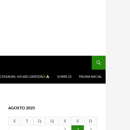
ACESSADAS: 435.600. GRATIDÃO!
SOBRE (3)
PÁGINA INICIAL
AGOSTO 2025
S
T
Q
Q
S
S
D
1
2
3