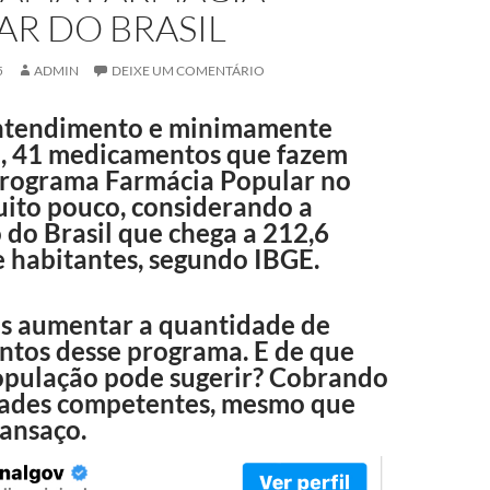
AR DO BRASIL
5
ADMIN
DEIXE UM COMENTÁRIO
ntendimento e minimamente
, 41 medicamentos que fazem
programa Farmácia Popular no
uito pouco, considerando a
do Brasil que chega a 212,6
e habitantes, segundo IBGE.
s aumentar a quantidade de
tos desse programa. E de que
opulação pode sugerir? Cobrando
dades competentes, mesmo que
cansaço.