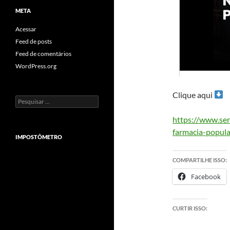
META
Acessar
Feed de posts
Feed de comentários
WordPress.org
Clique aqui
Pesquisar
por:
https://www.ser
farmacia-popula
IMPOSTÔMETRO
COMPARTILHE ISSO:
Facebook
CURTIR ISSO: