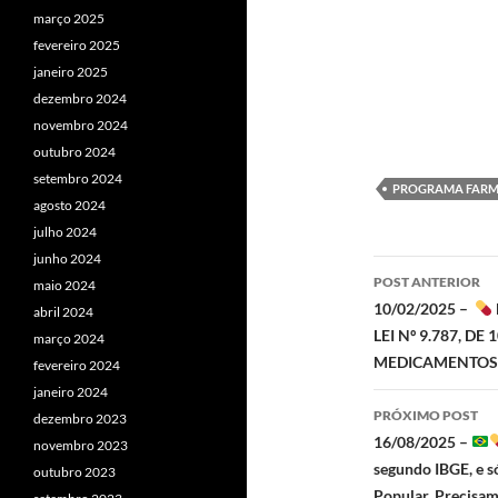
março 2025
fevereiro 2025
janeiro 2025
dezembro 2024
novembro 2024
outubro 2024
setembro 2024
PROGRAMA FARM
agosto 2024
julho 2024
junho 2024
Navegaç
POST ANTERIOR
maio 2024
de
10/02/2025 –
abril 2024
LEI Nº 9.787, D
março 2024
posts
MEDICAMENTOS 
fevereiro 2024
janeiro 2024
PRÓXIMO POST
dezembro 2023
16/08/2025 –
novembro 2023
segundo IBGE, e s
outubro 2023
Popular. Precisa