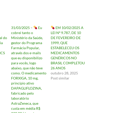
31/03/2025 –
Eu
EM 10/02/2025 A
cobrei tanto o
LEI Nº 9.787, DE 10
l do
Ministério da Saúde,
DE FEVEREIRO DE
ia
gestor do Programa
1999, QUE
Farmácia Popular,
ESTABELECEU OS
ICS
através dos e-mails
MEDICAMENTOS
que eu disponibilizo
GENÉRICOS NO
para vocês, logo
BRASIL COMPLETOU
abaixo, que não teve
26 ANOS
como. O medicamento
outubro 28, 2025
FORXIGA, 10 mg,
Post similar
princípio ativo
DAPAGLIFLOZINA,
fabricado pelo
laboratório
AstraZeneca, que
custa em média R$