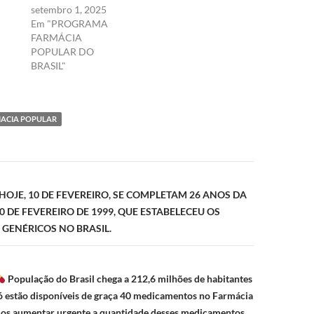
setembro 1, 2025
Em "PROGRAMA
FARMÁCIA
POPULAR DO
BRASIL"
ACIA POPULAR
ão
HOJE, 10 DE FEVEREIRO, SE COMPLETAM 26 ANOS DA
E 10 DE FEVEREIRO DE 1999, QUE ESTABELECEU OS
GENÉRICOS NO BRASIL.
População do Brasil chega a 212,6 milhões de habitantes
ó estão disponíveis de graça 40 medicamentos no Farmácia
mos aumentar urgente a quantidade desses medicamentos.