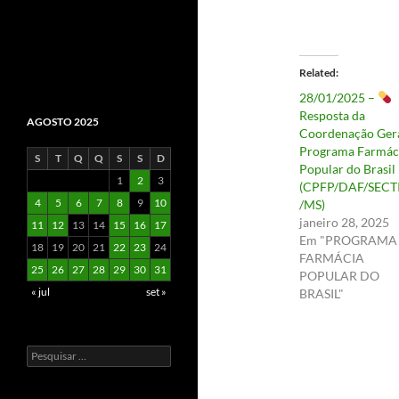
Related
28/01/2025 –
Resposta da
AGOSTO 2025
Coordenação Gera
Programa Farmác
S
T
Q
Q
S
S
D
Popular do Brasil
1
2
3
(CPFP/DAF/SECT
4
5
6
7
8
9
10
/MS)
janeiro 28, 2025
11
12
13
14
15
16
17
Em "PROGRAMA
18
19
20
21
22
23
24
FARMÁCIA
25
26
27
28
29
30
31
POPULAR DO
« jul
set »
BRASIL"
Pesquisar
por: