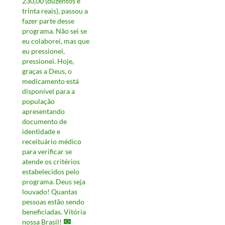
230,00 (duzentos e
trinta reais), passou a
fazer parte desse
programa. Não sei se
eu colaborei, mas que
eu pressionei,
pressionei. Hoje,
graças a Deus, o
medicamento está
disponível para a
população
apresentando
documento de
identidade e
receituário médico
para verificar se
atende os critérios
estabelecidos pelo
programa. Deus seja
louvado! Quantas
pessoas estão sendo
beneficiadas. Vitória
nossa Brasil!