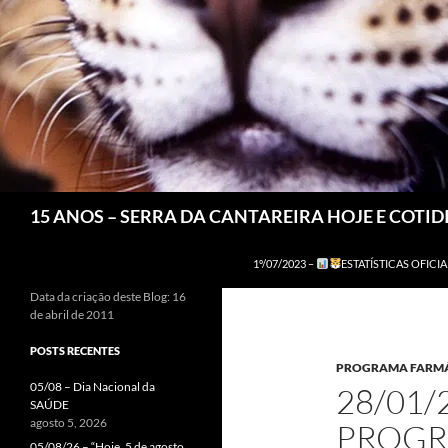
Pesquisar
15 ANOS – SERRA DA CANTAREIRA HOJE E COTI
1º/07/2023 –
ESTATÍSTICAS OFICIA
Data da criação deste Blog: 16
de abril de 2011
POSTS RECENTES
PROGRAMA FARMÁ
05/08 – Dia Nacional da
28/01/
SAÚDE
agosto 5, 2026
PROGR
05/08/26 – “Hoje, 5 de agosto,