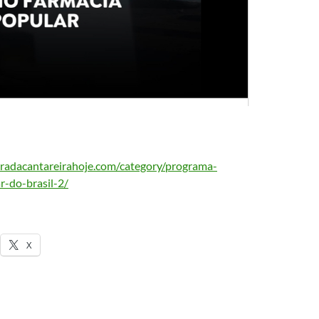
radacantareirahoje.com/category/programa-
r-do-brasil-2/
X