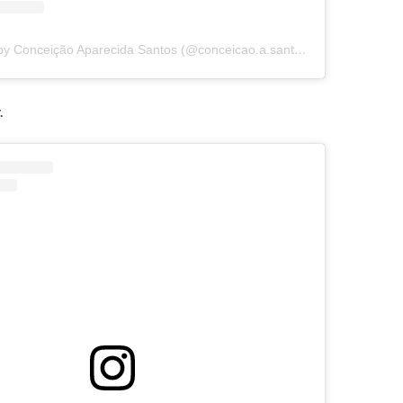
A post shared by Conceição Aparecida Santos (@conceicao.a.santos)
.