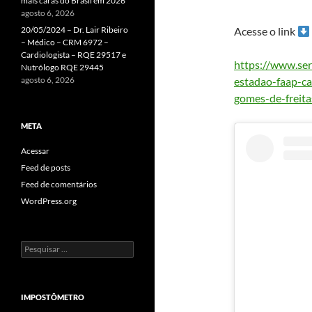
mais caras do Brasil em 2026
agosto 6, 2026
20/05/2024 – Dr. Lair Ribeiro
Acesse o link
– Médico – CRM 6972 –
Cardiologista – RQE 29517 e
https://www.ser
Nutrólogo RQE 29445
agosto 6, 2026
estadao-faap-ca
gomes-de-freita
META
Acessar
Feed de posts
Feed de comentários
WordPress.org
Pesquisar
por:
IMPOSTÔMETRO