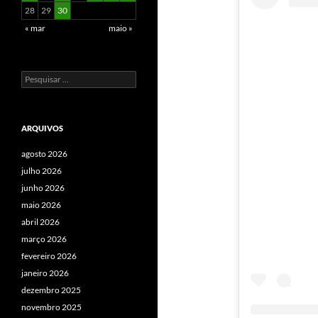
28
29
30
« mar
maio »
Pesquisar
por:
ARQUIVOS
agosto 2026
julho 2026
junho 2026
maio 2026
abril 2026
março 2026
fevereiro 2026
janeiro 2026
dezembro 2025
novembro 2025