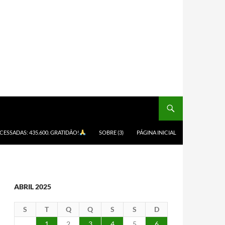
ACESSADAS: 435.600. GRATIDÃO!
SOBRE (3)
PÁGINA INICIAL
ABRIL 2025
S
T
Q
Q
S
S
D
1
2
3
4
5
6