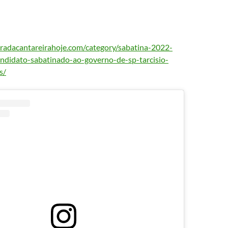
radacantareirahoje.com/category/sabatina-2022-
ndidato-sabatinado-ao-governo-de-sp-tarcisio-
s/