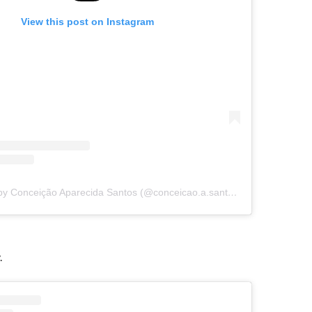
View this post on Instagram
A post shared by Conceição Aparecida Santos (@conceicao.a.santos)
.