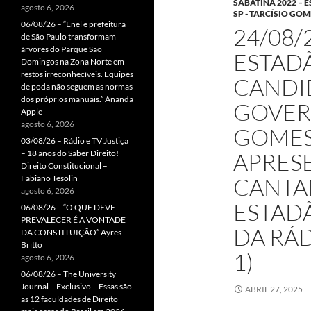
SABATINA 2022 –
agosto 6, 2026
SP - TARCÍSIO GOM
06/08/26 – “Enel e prefeitura
24/08/
de São Paulo transformam
árvores do Parque São
ESTADÃ
Domingos na Zona Norte em
restos irreconhecíveis. Equipes
CANDI
de poda não seguem as normas
dos próprios manuais.” Ananda
GOVERN
Apple
agosto 6, 2026
GOMES 
03/08/26 – Rádio e TV Justiça
– 18 anos do Saber Direito!
APRES
Direito Constitucional –
Fabiano Tesolin
CANTA
agosto 6, 2026
ESTAD
06/08/26 – “O QUE DEVE
PREVALECER É A VONTADE
DA RÁ
DA CONSTITUIÇÃO” Ayres
Britto
1)
agosto 6, 2026
06/08/26 – The University
Journal – Exclusivo – Essas são
ABRIL 27, 2025
as 12 faculdades de Direito