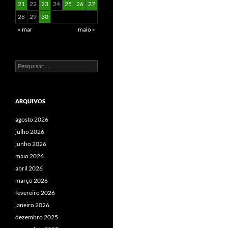
21
22
23
24
25
26
27
28
29
30
« mar
maio »
Pesquisar
por:
ARQUIVOS
agosto 2026
julho 2026
junho 2026
maio 2026
abril 2026
março 2026
fevereiro 2026
janeiro 2026
dezembro 2025