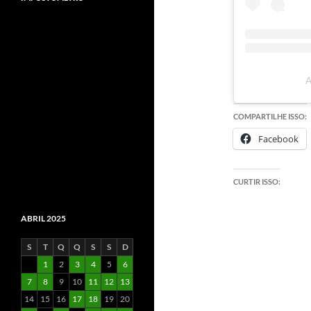
A
COMPARTILHE ISSO:
Facebook
CURTIR ISSO:
ABRIL 2025
S
T
Q
Q
S
S
D
1
2
3
4
5
6
7
8
9
10
11
12
13
14
15
16
17
18
19
20