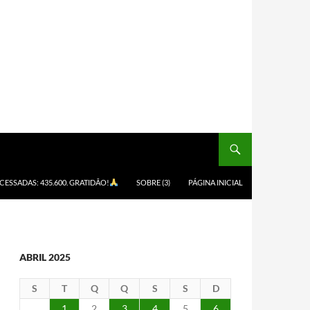
ACESSADAS: 435.600. GRATIDÃO!
SOBRE (3)
PÁGINA INICIAL
ABRIL 2025
S
T
Q
Q
S
S
D
1
2
3
4
5
6