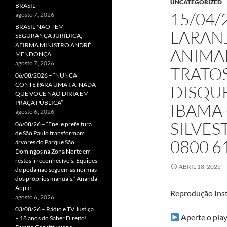
UNCATEGORIZED
BRASIL
15/04/
agosto 7, 2026
BRASIL NÃO TEM
LARANJ
SEGURANÇA JURÍDICA,
AFIRMA MINISTRO ANDRÉ
ANIMAI
MENDONÇA
agosto 7, 2026
TRATOS
06/08/2026 – “NUNCA
CONTE PARA UMA I.A. NADA
DISQU
QUE VOCÊ NÃO DIRIA EM
PRAÇA PÚBLICA”
IBAMA 
agosto 6, 2026
SILVES
06/08/26 – “Enel e prefeitura
de São Paulo transformam
0800 6
árvores do Parque São
Domingos na Zona Norte em
restos irreconhecíveis. Equipes
ABRIL 18, 2025
de poda não seguem as normas
dos próprios manuais.” Ananda
Apple
Reprodução Ins
agosto 6, 2026
03/08/26 – Rádio e TV Justiça
Aperte o play
– 18 anos do Saber Direito!