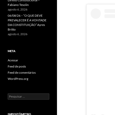
Direito Constitucional –
Fabiano Tesolin
agosto 6, 2026
06/08/26 – “O QUE DEVE
PREVALECER É A VONTADE
DA CONSTITUIÇÃO” Ayres
Britto
agosto 6, 2026
META
Acessar
Feed de posts
Feed de comentários
WordPress.org
Pesquisar
por:
IMPOSTÔMETRO