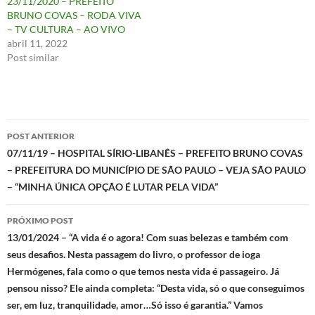
23/11/2020 – PREFEITO
BRUNO COVAS – RODA VIVA
– TV CULTURA – AO VIVO
abril 11, 2022
Post similar
Navegação
POST ANTERIOR
de
07/11/19 – HOSPITAL SÍRIO-LIBANÊS – PREFEITO BRUNO COVAS
– PREFEITURA DO MUNICÍPIO DE SÃO PAULO – VEJA SÃO PAULO
posts
– “MINHA ÚNICA OPÇÃO É LUTAR PELA VIDA”
PRÓXIMO POST
13/01/2024 – “A vida é o agora! Com suas belezas e também com
seus desafios. Nesta passagem do livro, o professor de ioga
Hermógenes, fala como o que temos nesta vida é passageiro. Já
pensou nisso? Ele ainda completa: “Desta vida, só o que conseguimos
ser, em luz, tranquilidade, amor…Só isso é garantia.” Vamos