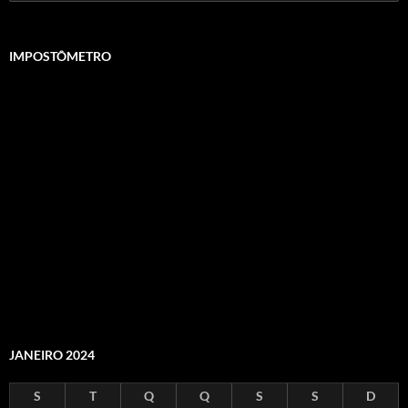
por:
IMPOSTÔMETRO
JANEIRO 2024
S
T
Q
Q
S
S
D