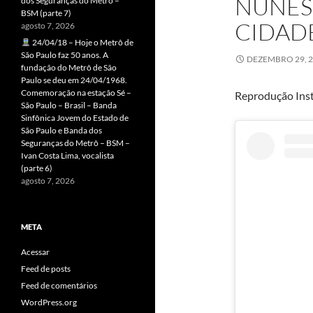
NUNES 
dos Seguranças do Metrô –
BSM (parte 7)
CIDAD
agosto 7, 2026
24/04/18 – Hoje o Metrô de
São Paulo faz 50 anos. A
DEZEMBRO 29, 
fundação do Metrô de São
Paulo se deu em 24/04/1968.
Comemoração na estação Sé –
Reprodução Ins
São Paulo – Brasil – Banda
Sinfônica Jovem do Estado de
São Paulo e Banda dos
Seguranças do Metrô – BSM –
Ivan Costa Lima, vocalista
(parte 6)
agosto 7, 2026
META
Acessar
Feed de posts
Feed de comentários
WordPress.org