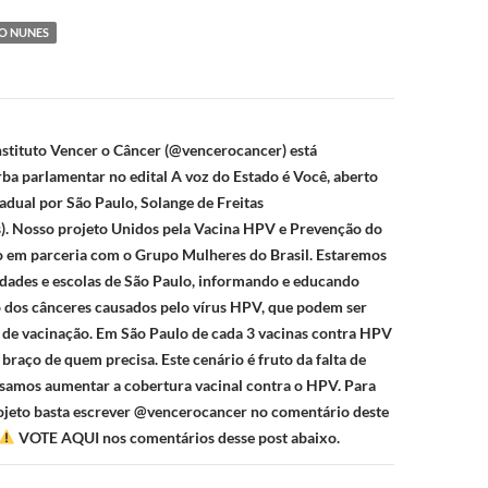
DO NUNES
ão
stituto Vencer o Câncer (@vencerocancer) está
ba parlamentar no edital A voz do Estado é Você, aberto
adual por São Paulo, Solange de Freitas
s). Nosso projeto Unidos pela Vacina HPV e Prevenção do
o em parceria com o Grupo Mulheres do Brasil. Estaremos
dades e escolas de São Paulo, informando e educando
 dos cânceres causados pelo vírus HPV, que podem ser
 de vacinação. Em São Paulo de cada 3 vacinas contra HPV
braço de quem precisa. Este cenário é fruto da falta de
samos aumentar a cobertura vacinal contra o HPV. Para
ojeto basta escrever @vencerocancer no comentário deste
VOTE AQUI nos comentários desse post abaixo.