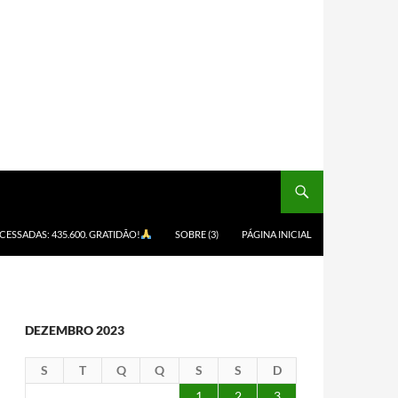
ACESSADAS: 435.600. GRATIDÃO!
SOBRE (3)
PÁGINA INICIAL
DEZEMBRO 2023
S
T
Q
Q
S
S
D
1
2
3