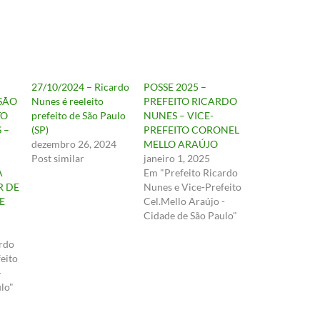
27/10/2024 – Ricardo
POSSE 2025 –
SÃO
Nunes é reeleito
PREFEITO RICARDO
TO
prefeito de São Paulo
NUNES – VICE-
 –
(SP)
PREFEITO CORONEL
dezembro 26, 2024
MELLO ARAÚJO
Post similar
janeiro 1, 2025
A
Em "Prefeito Ricardo
R DE
Nunes e Vice-Prefeito
E
Cel.Mello Araújo -
Cidade de São Paulo"
ardo
eito
-
lo"