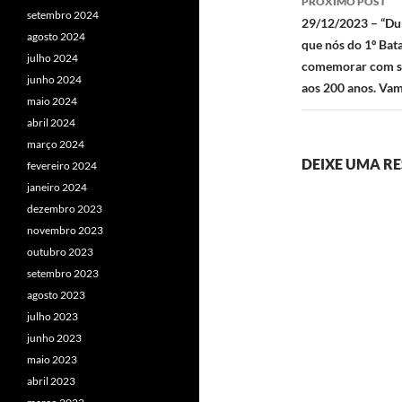
PRÓXIMO POST
setembro 2024
29/12/2023 – “Dur
agosto 2024
que nós do 1º Bat
julho 2024
comemorar com seg
junho 2024
aos 200 anos. Vam
maio 2024
abril 2024
março 2024
DEIXE UMA R
fevereiro 2024
janeiro 2024
dezembro 2023
novembro 2023
outubro 2023
setembro 2023
agosto 2023
julho 2023
junho 2023
maio 2023
abril 2023