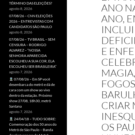
TÉRMINO DAS ELEIÇÕES?
ANO NA
agosto 8, 2026
ANO, E
07/08/26 – CNN ELEIÇÕES
2026 – ENTREVISTAS COM
INCLU
CANDIDATOS SÃO PAULO
agosto 8, 2026
DEFICI
07/08/26 – TV BRASIL – SEM
CENSURA – RODRIGO
E ENF
ALVAREZ – “NOSSA
SENHORA APARECIDA
CELEBR
ESCOLHEU A SUA COR, ELA
ESCOLHEU SER BRASILEIRA”
MAGIA
agosto 7, 2026
07/08/26 – Em SP você
FOGOS
desembarca do metrô e dá de
cara com um show ao vivo
BARULH
dentro da estação. Próximo
show 27/08, 18h30, metrô
CRIAR
Santana
agosto 7, 2026
INESQU
24/04/18 – TUDO SOBRE:
OS PAU
Comemoração dos 50 anos do
Metrô de São Paulo – Banda