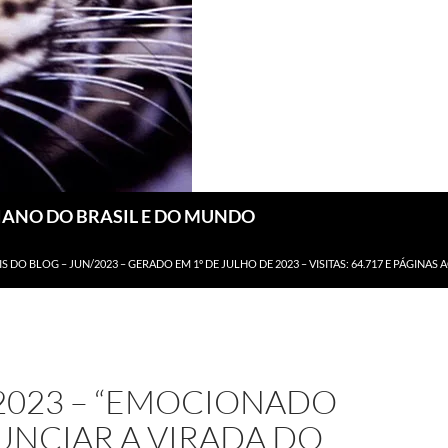
DIANO DO BRASIL E DO MUNDO
IS DO BLOG – JUN/2023 – GERADO EM 1º DE JULHO DE 2023 – VISITAS: 64.717 E PÁGINAS 
/2023 – “EMOCIONADO
UNCIAR A VIRADA DO