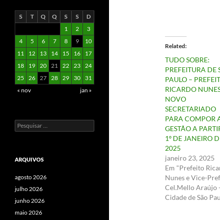
S
T
Q
Q
S
S
D
1
2
3
4
5
6
7
8
9
10
Related
11
12
13
14
15
16
17
TUDO SOBRE:
18
19
20
21
22
23
24
PREFEITURA DE 
25
26
27
28
29
30
31
PAULO – PREFEI
RICARDO NUNES
« nov
jan »
NOVO
SECRETARIADO
PARA COMPOR 
Pesquisar
GESTÃO A PARTI
por:
1º DE JANEIRO D
2025
janeiro 23, 2025
ARQUIVOS
Em "Prefeito Ric
Nunes e Vice-Pref
agosto 2026
Cel.Mello Araújo 
julho 2026
Cidade de São Pau
junho 2026
maio 2026