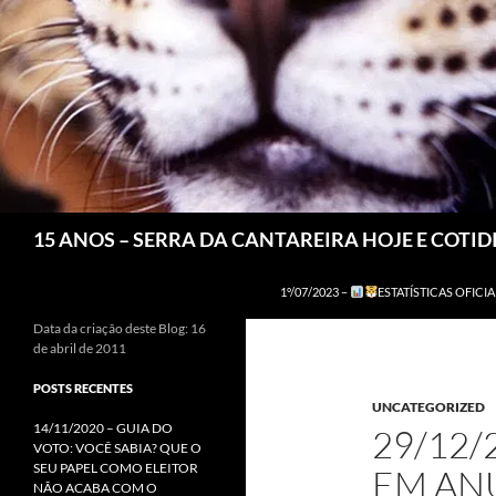
Pesquisar
15 ANOS – SERRA DA CANTAREIRA HOJE E COTI
1º/07/2023 –
ESTATÍSTICAS OFICIA
Data da criação deste Blog: 16
de abril de 2011
POSTS RECENTES
UNCATEGORIZED
14/11/2020 – GUIA DO
29/12
VOTO: VOCÊ SABIA? QUE O
SEU PAPEL COMO ELEITOR
EM AN
NÃO ACABA COM O