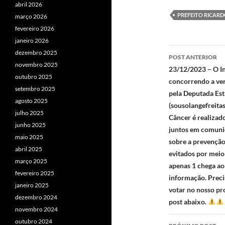
abril 2026
PREFEITO RICAR
março 2026
fevereiro 2026
janeiro 2026
Navegaç
dezembro 2025
POST ANTERIOR
novembro 2025
de
23/12/2023 – O In
outubro 2025
concorrendo a ver
posts
setembro 2025
pela Deputada Est
agosto 2025
(sousolangefreita
julho 2025
Câncer é realizad
junho 2025
juntos em comuni
maio 2025
sobre a prevenção
abril 2025
evitados por meio
março 2025
apenas 1 chega ao 
fevereiro 2025
informação. Preci
janeiro 2025
votar no nosso pr
dezembro 2024
post abaixo.
novembro 2024
outubro 2024