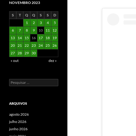
NOVEMBRO 2023
S
T
Q
Q
S
S
D
1
2
3
4
5
6
7
8
9
10
11
12
13
14
15
16
17
18
19
20
21
22
23
24
25
26
27
28
29
30
« out
dez »
Pesquisar
por:
ARQUIVOS
agosto 2026
julho 2026
junho 2026