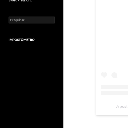
WordPress.org
Pesquisar
por:
IMPOSTÔMETRO
A pos