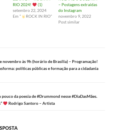
RIO 2024!
(1)
– Postagens extraídas
setembro 22, 2024
do Instagram
Em "
ROCK IN RIO"
novembro 9, 2022
Post similar
ão
de novembro às 9h (horário de Brasília) – Programação!
sforma: políticas públicas e formação para a cidadania
 pouco da poesia de #Drummond nesse #DiaDasMães.
s”
Rodrigo Santoro – Artista
ESPOSTA