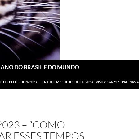
DIANO DO BRASIL E DO MUNDO
IS DO BLOG – JUN/2023 – GERADO EM 1º DE JULHO DE 2023 – VISITAS: 64.717 E PÁGINAS 
2023 – “COMO
AR ESSES TEMPOS