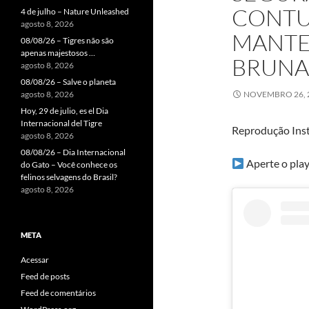
CONTU
4 de julho – Nature Unleashed
agosto 8, 2026
MANTE
08/08/26 – Tigres não são
apenas majestosos …
BRUNA
agosto 8, 2026
08/08/26 – Salve o planeta
agosto 8, 2026
NOVEMBRO 26, 
Hoy, 29 de julio, es el Dia
Internacional del Tigre
Reprodução Ins
agosto 8, 2026
08/08/26 – Dia Internacional
Aperte o play
do Gato – Você conhece os
felinos selvagens do Brasil?
agosto 8, 2026
META
Acessar
Feed de posts
Feed de comentários