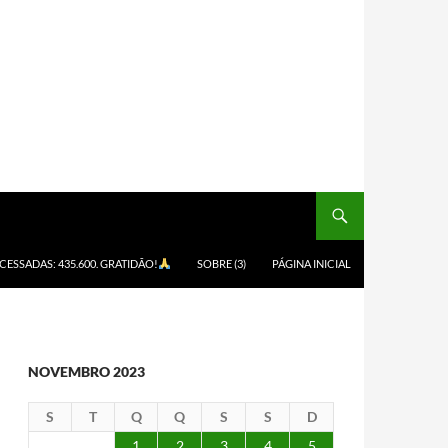
ACESSADAS: 435.600. GRATIDÃO!
SOBRE (3)
PÁGINA INICIAL
NOVEMBRO 2023
S
T
Q
Q
S
S
D
1
2
3
4
5