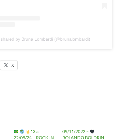
t shared by Bruna Lombardi (@brunalombardi)
X
13 a
09/11/2022 –
22/09/24 – ROCK IN
ROLANDO BOLDRIN