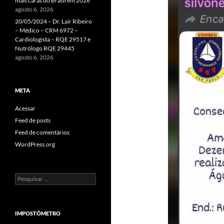
mais caras do Brasil em 2026
agosto 6, 2026
20/05/2024 – Dr. Lair Ribeiro
– Médico – CRM 6972 –
Cardiologista – RQE 29517 e
Nutrólogo RQE 29445
agosto 6, 2026
META
Acessar
Feed de posts
Feed de comentários
WordPress.org
Pesquisar
por:
IMPOSTÔMETRO