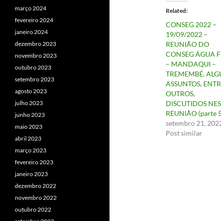
março 2024
Related
fevereiro 2024
CONSEG 2022 –
janeiro 2024
19/09/2022 –
dezembro 2023
REUNIÃO DO
CONSEG ÁGUA F
novembro 2023
– MANDAQUI –
outubro 2023
TREMEMBÉ. ALG
setembro 2023
ASSUNTOS, ENTR
agosto 2023
OUTROS,
julho 2023
DISCUTIDOS NE
REUNIÃO (parte 5
junho 2023
setembro 21, 202
maio 2023
Post similar
abril 2023
março 2023
fevereiro 2023
janeiro 2023
dezembro 2022
novembro 2022
outubro 2022