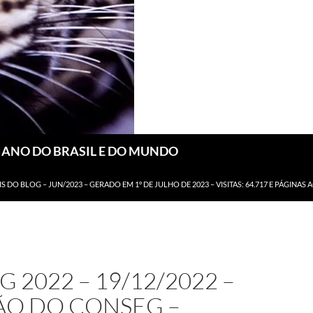
DIANO DO BRASIL E DO MUNDO
IS DO BLOG – JUN/2023 – GERADO EM 1º DE JULHO DE 2023 – VISITAS: 64.717 E PÁGINAS 
 2022 – 19/12/2022 –
ÃO DO CONSEG –