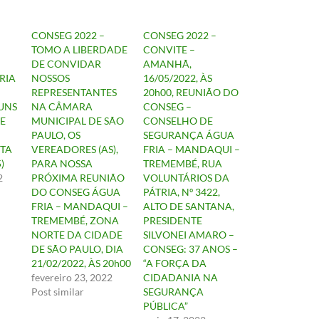
CONSEG 2022 –
CONSEG 2022 –
TOMO A LIBERDADE
CONVITE –
DE CONVIDAR
AMANHÃ,
RIA
NOSSOS
16/05/2022, ÀS
REPRESENTANTES
20h00, REUNIÃO DO
UNS
NA CÂMARA
CONSEG –
E
MUNICIPAL DE SÃO
CONSELHO DE
PAULO, OS
SEGURANÇA ÁGUA
STA
VEREADORES (AS),
FRIA – MANDAQUI –
)
PARA NOSSA
TREMEMBÉ, RUA
2
PRÓXIMA REUNIÃO
VOLUNTÁRIOS DA
DO CONSEG ÁGUA
PÁTRIA, Nº 3422,
FRIA – MANDAQUI –
ALTO DE SANTANA,
TREMEMBÉ, ZONA
PRESIDENTE
NORTE DA CIDADE
SILVONEI AMARO –
DE SÃO PAULO, DIA
CONSEG: 37 ANOS –
21/02/2022, ÀS 20h00
“A FORÇA DA
fevereiro 23, 2022
CIDADANIA NA
Post similar
SEGURANÇA
PÚBLICA”