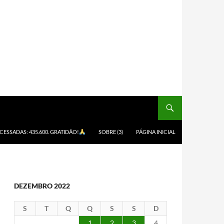
ACESSADAS: 435.600. GRATIDÃO!
SOBRE (3)
PÁGINA INICIAL
DEZEMBRO 2022
S
T
Q
Q
S
S
D
1
2
3
4