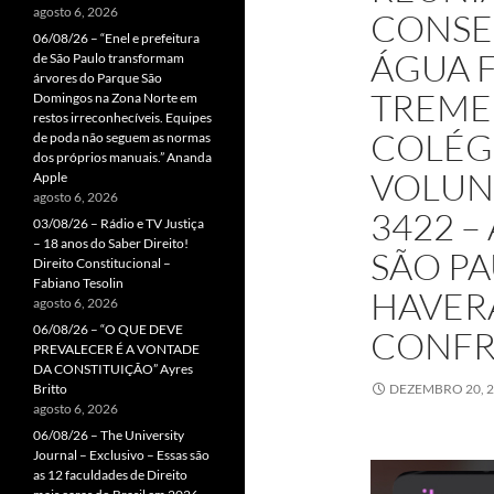
agosto 6, 2026
CONSE
06/08/26 – “Enel e prefeitura
ÁGUA F
de São Paulo transformam
árvores do Parque São
TREMEM
Domingos na Zona Norte em
restos irreconhecíveis. Equipes
COLÉG
de poda não seguem as normas
dos próprios manuais.” Ananda
VOLUNT
Apple
agosto 6, 2026
3422 –
03/08/26 – Rádio e TV Justiça
– 18 anos do Saber Direito!
SÃO PA
Direito Constitucional –
Fabiano Tesolin
HAVER
agosto 6, 2026
06/08/26 – “O QUE DEVE
CONFR
PREVALECER É A VONTADE
DA CONSTITUIÇÃO” Ayres
Britto
DEZEMBRO 20, 
agosto 6, 2026
06/08/26 – The University
Journal – Exclusivo – Essas são
as 12 faculdades de Direito