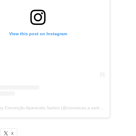
View this post on Instagram
A post shared by Conceição Aparecida Santos (@conceicao.a.santos)
X