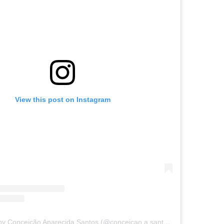
View this post on Instagram
A post shared by Conceição Aparecida Santos (@conceicao.a.santos)