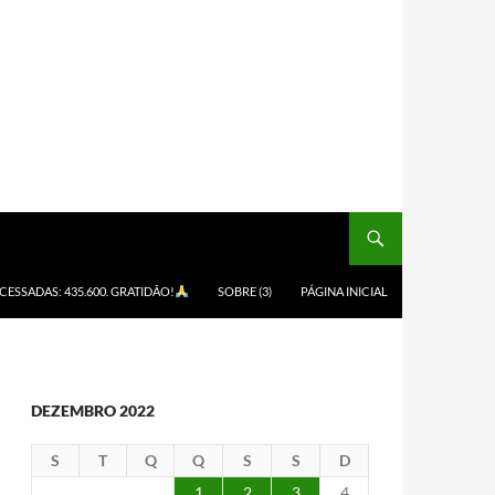
ACESSADAS: 435.600. GRATIDÃO!
SOBRE (3)
PÁGINA INICIAL
DEZEMBRO 2022
S
T
Q
Q
S
S
D
1
2
3
4