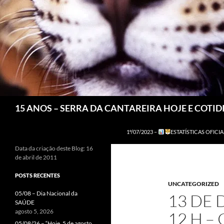
Pesquisar
15 ANOS – SERRA DA CANTAREIRA HOJE E COTI
1º/07/2023 –
ESTATÍSTICAS OFICIA
Data da criação deste Blog: 16
de abril de 2011
POSTS RECENTES
UNCATEGORIZED
05/08 – Dia Nacional da
13 DE 
SAÚDE
agosto 5, 2026
12 H –
05/08/26 – “Hoje, 5 de agosto,