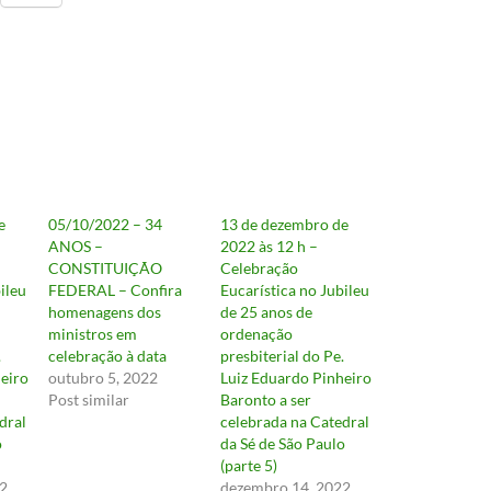
e
05/10/2022 – 34
13 de dezembro de
ANOS –
2022 às 12 h –
CONSTITUIÇÃO
Celebração
ileu
FEDERAL – Confira
Eucarística no Jubileu
homenagens dos
de 25 anos de
ministros em
ordenação
.
celebração à data
presbiterial do Pe.
eiro
outubro 5, 2022
Luiz Eduardo Pinheiro
Post similar
Baronto a ser
dral
celebrada na Catedral
o
da Sé de São Paulo
(parte 5)
2
dezembro 14, 2022