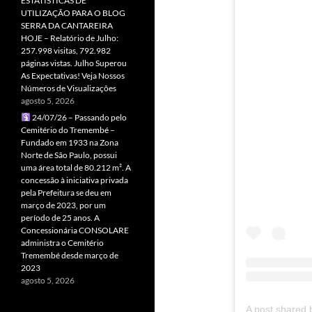
ESTATÍSTICAS DE
UTILIZAÇÃO PARA O BLOG
SERRA DA CANTAREIRA
HOJE – Relatório de Julho:
257.998 visitas, 792.982
páginas vistas. Julho Superou
As Expectativas! Veja Nossos
Números de Visualizações
agosto 5, 2026
24/07/26 – Passando pelo
Cemitério do Tremembé –
Fundado em 1933 na Zona
Norte de São Paulo, possui
uma área total de 80.212 m². A
concessão à iniciativa privada
pela Prefeitura se deu em
março de 2023, por um
período de 25 anos. A
Concessionária CONSOLARE
administra o Cemitério
Tremembé desde março de
2023
agosto 5, 2026