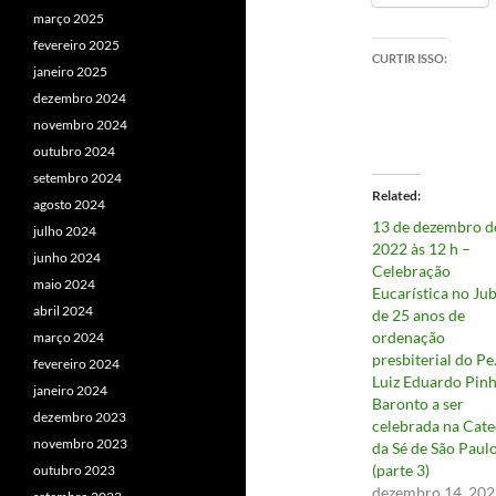
março 2025
fevereiro 2025
CURTIR ISSO:
janeiro 2025
dezembro 2024
novembro 2024
outubro 2024
setembro 2024
Related
agosto 2024
13 de dezembro d
julho 2024
2022 às 12 h –
junho 2024
Celebração
maio 2024
Eucarística no Jub
abril 2024
de 25 anos de
ordenação
março 2024
presbiterial do Pe
fevereiro 2024
Luiz Eduardo Pinh
janeiro 2024
Baronto a ser
dezembro 2023
celebrada na Cate
novembro 2023
da Sé de São Paul
(parte 3)
outubro 2023
dezembro 14, 202