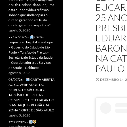
EUCARÍ
é o Dia Nacional da Saúde, uma
data que convida à reflexão
25 AN
sobre o que ainda separa o
direito garantido em lei do
PRESBI
direito garantido na prática.”
agosto 5, 2026
EDUAR
22/07/2026 –
Carta-
resposta – Hospital Mandaqui
BARON
– Governo do Estado de São
Paulo – Tarcísio de Freitas -
NA CAT
Secretaria de Estado da Saúde
– Coordenadoria de Serviços
PAULO 
de Saúde – Gabinete
agosto 5, 2026
08/07/26 –
CARTA ABERTA
DEZEMBRO 14, 
AO GOVERNADOR DO
ESTADO DE SÃO PAULO,
TARCÍSIO DE FREITAS –
COMPLEXO HOSPITALAR DO
MANDAQUI – REGIÃO DA
ZONA NORTE DE SÃO PAULO
agosto 5, 2026
1º/08/2026 –