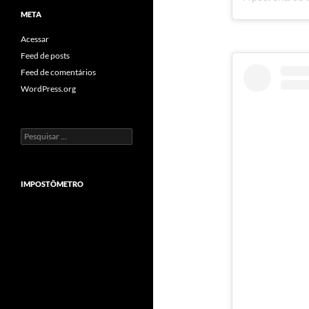
META
Acessar
Feed de posts
Feed de comentários
WordPress.org
Pesquisar
por:
IMPOSTÔMETRO