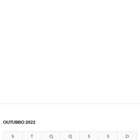
OUTUBRO 2022
S
T
Q
Q
S
S
D