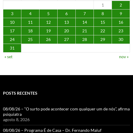
1
2
3
4
5
6
7
8
9
10
11
12
13
14
15
16
17
18
19
20
21
22
23
24
25
26
27
28
29
30
31
« set
nov »
POSTS RECENTES
08/08/26 – “O surto pode acontecer com qualquer um de nós”, afirma
psiquiatra
agosto 8, 2026
08/08/26 – Programa É de Casa – Dr. Fernando Maluf