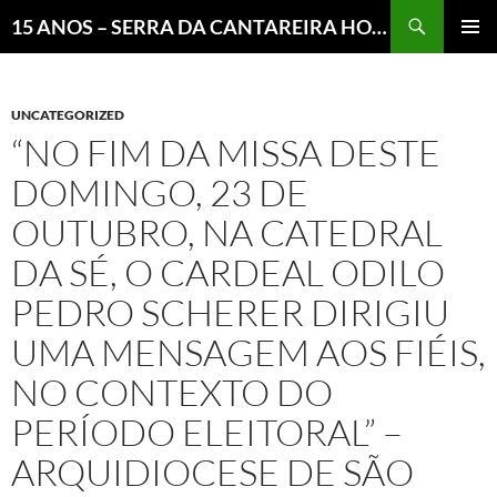
Pesquisar
15 ANOS – SERRA DA CANTAREIRA HOJE E COTIDIANO DO BRASIL E DO MUNDO
MENU
PRINCI
UNCATEGORIZED
“NO FIM DA MISSA DESTE
DOMINGO, 23 DE
OUTUBRO, NA CATEDRAL
DA SÉ, O CARDEAL ODILO
PEDRO SCHERER DIRIGIU
UMA MENSAGEM AOS FIÉIS,
NO CONTEXTO DO
PERÍODO ELEITORAL” –
ARQUIDIOCESE DE SÃO