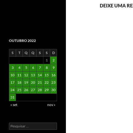
DEIXE UMA R
OUTUBRO 2022
S
T
Q
Q
S
S
D
1
2
3
4
5
6
7
8
9
10
11
12
13
14
15
16
17
18
19
20
21
22
23
24
25
26
27
28
29
30
31
« set
nov »
Pesquisar
por: