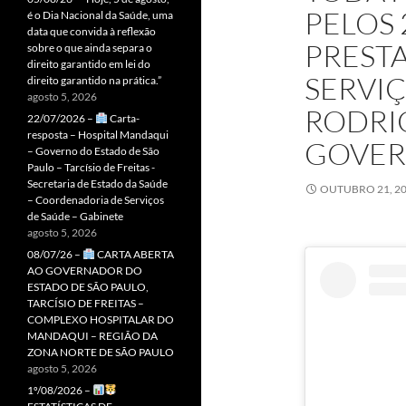
PELOS 
é o Dia Nacional da Saúde, uma
data que convida à reflexão
PREST
sobre o que ainda separa o
direito garantido em lei do
SERVIÇ
direito garantido na prática.”
agosto 5, 2026
RODRI
22/07/2026 –
Carta-
resposta – Hospital Mandaqui
GOVER
– Governo do Estado de São
Paulo – Tarcísio de Freitas -
Secretaria de Estado da Saúde
OUTUBRO 21, 2
– Coordenadoria de Serviços
de Saúde – Gabinete
agosto 5, 2026
08/07/26 –
CARTA ABERTA
AO GOVERNADOR DO
ESTADO DE SÃO PAULO,
TARCÍSIO DE FREITAS –
COMPLEXO HOSPITALAR DO
MANDAQUI – REGIÃO DA
ZONA NORTE DE SÃO PAULO
agosto 5, 2026
1º/08/2026 –