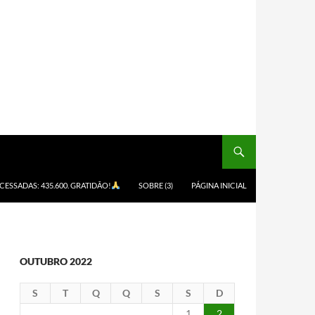
ACESSADAS: 435.600. GRATIDÃO!
SOBRE (3)
PÁGINA INICIAL
OUTUBRO 2022
S
T
Q
Q
S
S
D
1
2