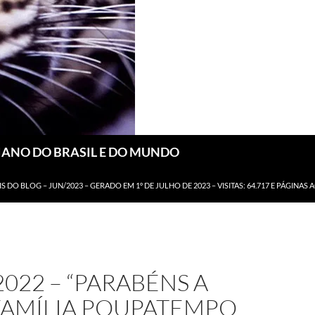
DIANO DO BRASIL E DO MUNDO
IS DO BLOG – JUN/2023 – GERADO EM 1º DE JULHO DE 2023 – VISITAS: 64.717 E PÁGINAS 
2022 – “PARABÉNS A
FAMÍLIA POUPATEMPO