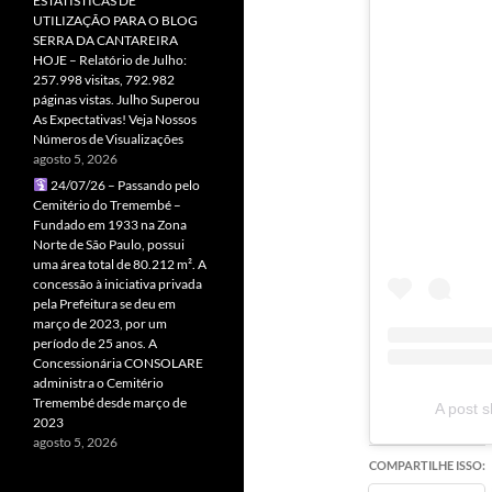
ESTATÍSTICAS DE
UTILIZAÇÃO PARA O BLOG
SERRA DA CANTAREIRA
HOJE – Relatório de Julho:
257.998 visitas, 792.982
páginas vistas. Julho Superou
As Expectativas! Veja Nossos
Números de Visualizações
agosto 5, 2026
24/07/26 – Passando pelo
Cemitério do Tremembé –
Fundado em 1933 na Zona
Norte de São Paulo, possui
uma área total de 80.212 m². A
concessão à iniciativa privada
pela Prefeitura se deu em
março de 2023, por um
período de 25 anos. A
Concessionária CONSOLARE
administra o Cemitério
Tremembé desde março de
A post s
2023
agosto 5, 2026
COMPARTILHE ISSO: