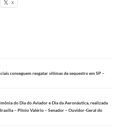
X
ão
ciais conseguem resgatar vítimas de sequestro em SP –
mônia do Dia do Aviador e Dia da Aeronáutica, realizada
Brasília – Plinio Valério – Senador – Ouvidor-Geral do