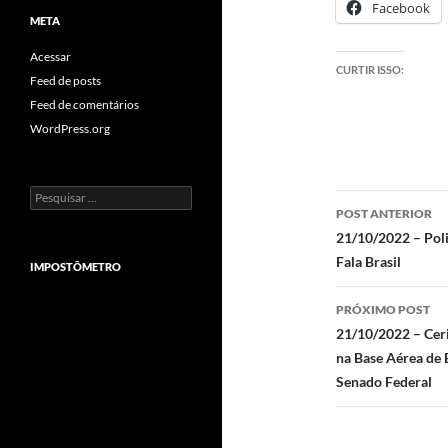
Facebook
META
Acessar
CURTIR ISSO:
Feed de posts
Feed de comentários
WordPress.org
Pesquisar
Navegaç
por:
POST ANTERIOR
de
21/10/2022 – Poli
Fala Brasil
posts
IMPOSTÔMETRO
PRÓXIMO POST
21/10/2022 – Ceri
na Base Aérea de 
Senado Federal