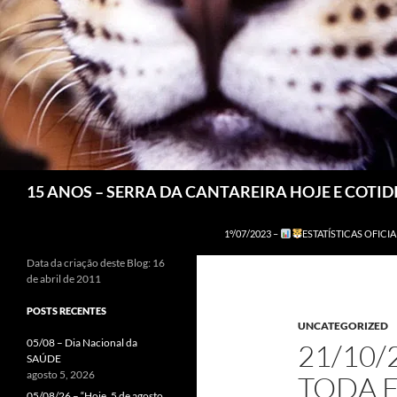
Pesquisar
15 ANOS – SERRA DA CANTAREIRA HOJE E COTI
1º/07/2023 –
ESTATÍSTICAS OFICIA
Data da criação deste Blog: 16
de abril de 2011
POSTS RECENTES
UNCATEGORIZED
05/08 – Dia Nacional da
21/10/
SAÚDE
agosto 5, 2026
TODA 
05/08/26 – “Hoje, 5 de agosto,