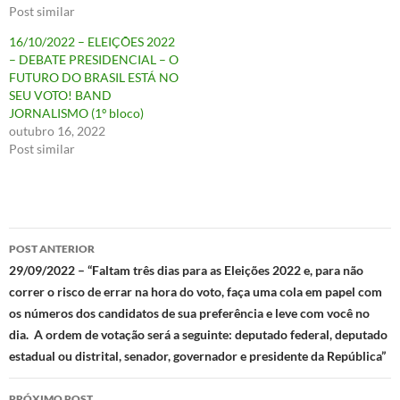
Post similar
16/10/2022 – ELEIÇÕES 2022
– DEBATE PRESIDENCIAL – O
FUTURO DO BRASIL ESTÁ NO
SEU VOTO! BAND
JORNALISMO (1º bloco)
outubro 16, 2022
Post similar
Navegação
POST ANTERIOR
de
29/09/2022 – “Faltam três dias para as Eleições 2022 e, para não
correr o risco de errar na hora do voto, faça uma cola em papel com
posts
os números dos candidatos de sua preferência e leve com você no
dia. A ordem de votação será a seguinte: deputado federal, deputado
estadual ou distrital, senador, governador e presidente da República”
PRÓXIMO POST