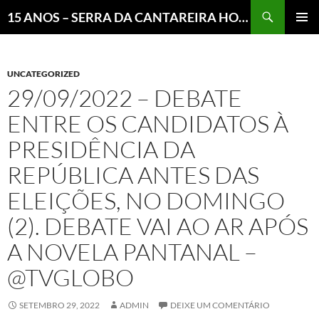
Pesquisar
15 ANOS – SERRA DA CANTAREIRA HOJE E COTIDIANO DO BRASIL E DO MUNDO
MENU
PRINCI
UNCATEGORIZED
29/09/2022 – DEBATE
ENTRE OS CANDIDATOS À
PRESIDÊNCIA DA
REPÚBLICA ANTES DAS
ELEIÇÕES, NO DOMINGO
(2). DEBATE VAI AO AR APÓS
A NOVELA PANTANAL –
@TVGLOBO
SETEMBRO 29, 2022
ADMIN
DEIXE UM COMENTÁRIO