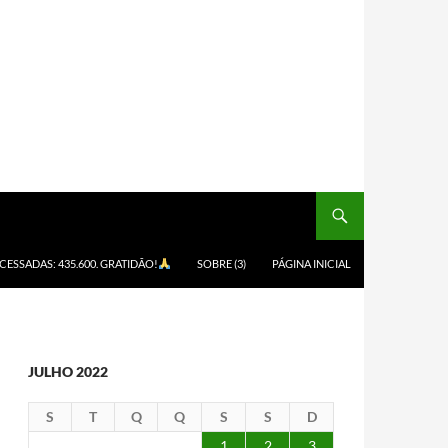
ACESSADAS: 435.600. GRATIDÃO!
SOBRE (3)
PÁGINA INICIAL
JULHO 2022
S
T
Q
Q
S
S
D
1
2
3