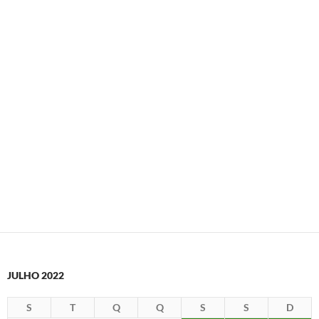
JULHO 2022
S
T
Q
Q
S
S
D