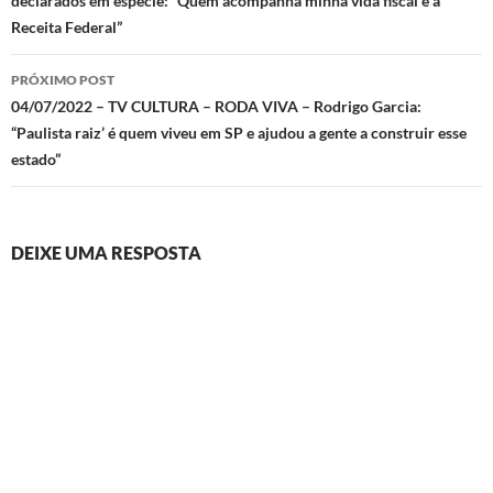
declarados em espécie: “Quem acompanha minha vida fiscal é a
posts
Receita Federal”
PRÓXIMO POST
04/07/2022 – TV CULTURA – RODA VIVA – Rodrigo Garcia:
“Paulista raiz’ é quem viveu em SP e ajudou a gente a construir esse
estado”
DEIXE UMA RESPOSTA