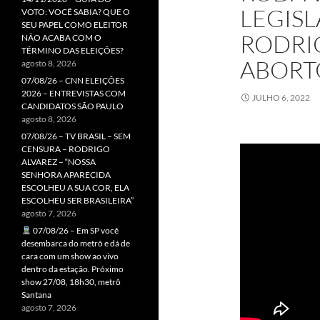
LEGISL
VOTO: VOCÊ SABIA? QUE O
SEU PAPEL COMO ELEITOR
RODRI
NÃO ACABA COM O
TÉRMINO DAS ELEIÇÕES?
ABOR
agosto 8, 2026
07/08/26 – CNN ELEIÇÕES
2026 – ENTREVISTAS COM
JULHO 6, 2022
CANDIDATOS SÃO PAULO
agosto 8, 2026
07/08/26 – TV BRASIL – SEM
CENSURA – RODRIGO
ALVAREZ – “NOSSA
SENHORA APARECIDA
ESCOLHEU A SUA COR, ELA
ESCOLHEU SER BRASILEIRA”
agosto 7, 2026
07/08/26 – Em SP você
desembarca do metrô e dá de
cara com um show ao vivo
dentro da estação. Próximo
show 27/08, 18h30, metrô
Santana
agosto 7, 2026