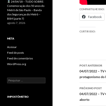
24/04/18 – TUDO SOBRE:
Comemoração dos 50 anos do
COMPARTILHE ISSO:
Metrô de São Paulo – Banda
dos Seguranças do Metrô –
Facebook
BSM (parte 7)
agosto 7, 2026
CURTIR ISSO:
META
Acessar
Feed de posts
Feed de comentários
Navegaç
WordPress.org
POST ANTERIOR
de
04/07/2022 – TV 
protagonismo do 
posts
Pesquisar
por:
PRÓXIMO POST
04/07/2022 – TV 
IMPOSTÔMETRO
aborto