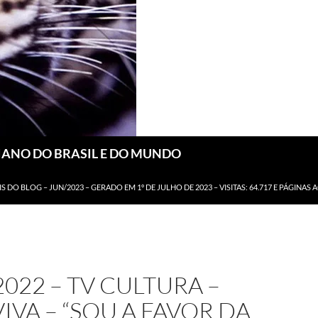
DIANO DO BRASIL E DO MUNDO
IS DO BLOG – JUN/2023 – GERADO EM 1º DE JULHO DE 2023 – VISITAS: 64.717 E PÁGINAS 
2022 – TV CULTURA –
IVA – “SOU A FAVOR DA