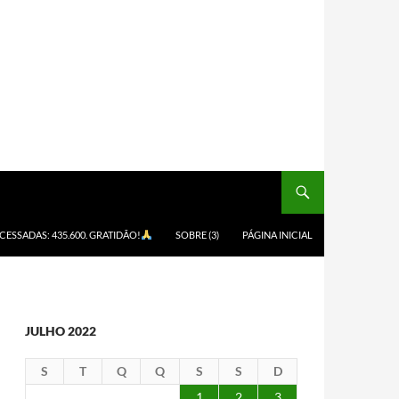
ACESSADAS: 435.600. GRATIDÃO!
SOBRE (3)
PÁGINA INICIAL
JULHO 2022
S
T
Q
Q
S
S
D
1
2
3