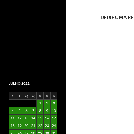
DEIXE UMA R
JULHO 2022
S
T
Q
Q
S
S
D
1
2
3
4
5
6
7
8
9
10
11
12
13
14
15
16
17
18
19
20
21
22
23
24
25
26
27
28
29
30
31