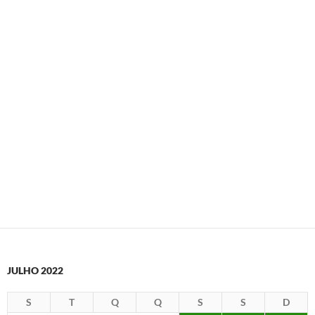
JULHO 2022
S
T
Q
Q
S
S
D