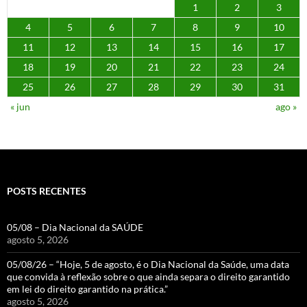
1
2
3
4
5
6
7
8
9
10
11
12
13
14
15
16
17
18
19
20
21
22
23
24
25
26
27
28
29
30
31
« jun
ago »
POSTS RECENTES
05/08 – Dia Nacional da SAÚDE
agosto 5, 2026
05/08/26 – “Hoje, 5 de agosto, é o Dia Nacional da Saúde, uma data
que convida à reflexão sobre o que ainda separa o direito garantido
em lei do direito garantido na prática.”
agosto 5, 2026