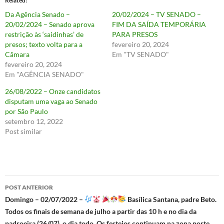
Related
Da Agência Senado –
20/02/2024 – TV SENADO –
20/02/2024 – Senado aprova
FIM DA SAÍDA TEMPORÁRIA
restrição às ‘saidinhas’ de
PARA PRESOS
presos; texto volta para a
fevereiro 20, 2024
Câmara
Em "TV SENADO"
fevereiro 20, 2024
Em "AGÊNCIA SENADO"
26/08/2022 – Onze candidatos
disputam uma vaga ao Senado
por São Paulo
setembro 12, 2022
Post similar
Navegação
POST ANTERIOR
de
Domingo – 02/07/2022 –
Basílica Santana, padre Beto.
Todos os finais de semana de julho a partir das 10 h e no dia da
posts
padroeira (26/07), o dia todo. Os festejos continuam na zona norte.