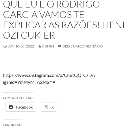
QUE EU E O RODRIGO
GARCIA VAMOS TE
EXPLICAR AS RAZÕES! HENI
OZI CUKIER
JUNHO 30, 2022
ADMIN
DEIXE UM COMENTÁRIO
https://www.instagram.com/p/CfbitQQrCzD/?
igshid=YmMyMTA2M2Y=
COMPARTILHE ISSO:
Facebook
X
CURTIR ISSO: