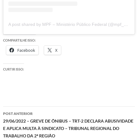
A post shared by MPF – Ministério Público Federal (@mpf_oficial)
COMPARTILHE ISSO:
Facebook
X
CURTIR ISSO:
Navegação
POST ANTERIOR
de
29/06/2022 – GREVE DE ÔNIBUS – TRT-2 DECLARA ABUSIVIDADE
E APLICA MULTA À SINDICATO – TRIBUNAL REGIONAL DO
posts
TRABALHO DA 2ª REGIÃO