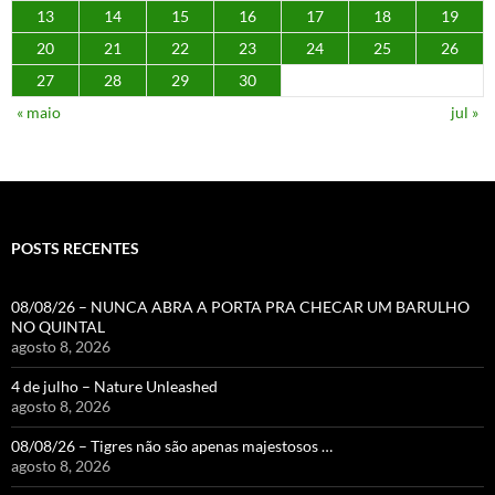
13
14
15
16
17
18
19
20
21
22
23
24
25
26
27
28
29
30
« maio
jul »
POSTS RECENTES
08/08/26 – NUNCA ABRA A PORTA PRA CHECAR UM BARULHO
NO QUINTAL
agosto 8, 2026
4 de julho – Nature Unleashed
agosto 8, 2026
08/08/26 – Tigres não são apenas majestosos …
agosto 8, 2026