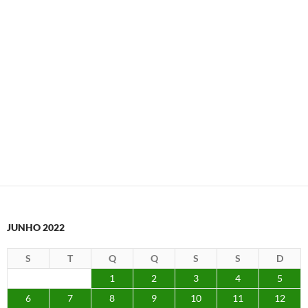
JUNHO 2022
S
T
Q
Q
S
S
D
1
2
3
4
5
6
7
8
9
10
11
12