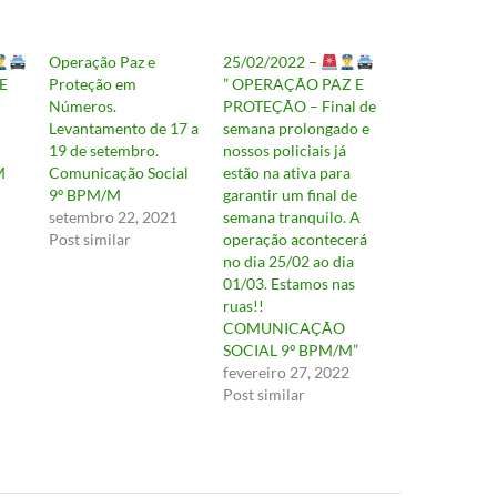
Operação Paz e
25/02/2022 –
E
Proteção em
” OPERAÇÃO PAZ E
Números.
PROTEÇÃO – Final de
Levantamento de 17 a
semana prolongado e
19 de setembro.
nossos policiais já
M
Comunicação Social
estão na ativa para
9º BPM/M
garantir um final de
setembro 22, 2021
semana tranquilo. A
Post similar
operação acontecerá
no dia 25/02 ao dia
01/03. Estamos nas
ruas!!
COMUNICAÇÃO
SOCIAL 9º BPM/M”
fevereiro 27, 2022
Post similar