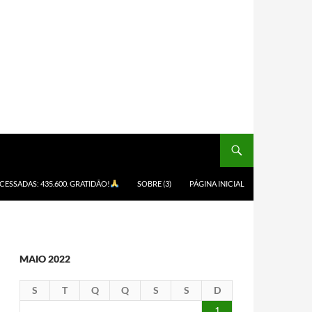
ACESSADAS: 435.600. GRATIDÃO!
SOBRE (3)
PÁGINA INICIAL
MAIO 2022
S
T
Q
Q
S
S
D
1