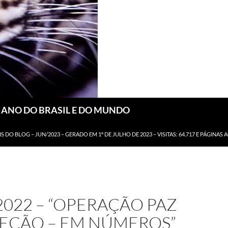
DIANO DO BRASIL E DO MUNDO
IS DO BLOG – JUN/2023 – GERADO EM 1º DE JULHO DE 2023 – VISITAS: 64.717 E PÁGINAS 
2022 – “OPERAÇÃO PAZ
TEÇÃO – EM NÚMEROS”