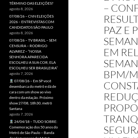
TÉRMINO DAS ELEIÇÕES?
– CON
agosto 8, 2026
RESUL
07/08/26 – CNN ELEIÇÕES
2026 – ENTREVISTAS COM
PAZ E 
CANDIDATOS SÃO PAULO
agosto 8, 2026
SEMANA
07/08/26 – TV BRASIL – SEM
CENSURA – RODRIGO
EM REL
ALVAREZ – “NOSSA
SENHORA APARECIDA
SEMANA
ESCOLHEU A SUA COR, ELA
ESCOLHEU SER BRASILEIRA”
BPM/M
agosto 7, 2026
07/08/26 – Em SP você
CONST
desembarca do metrô e dá de
cara com um show ao vivo
REDUÇÃ
dentro da estação. Próximo
show 27/08, 18h30, metrô
PROPO
Santana
agosto 7, 2026
TRANQ
24/04/18 – TUDO SOBRE:
SEGUR
Comemoração dos 50 anos do
Metrô de São Paulo – Banda