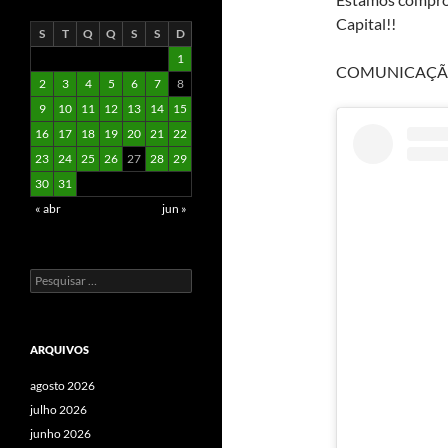
Capital!!
S
T
Q
Q
S
S
D
1
COMUNICAÇÃO
2
3
4
5
6
7
8
9
10
11
12
13
14
15
16
17
18
19
20
21
22
23
24
25
26
27
28
29
30
31
« abr
jun »
Pesquisar
por:
ARQUIVOS
agosto 2026
julho 2026
junho 2026