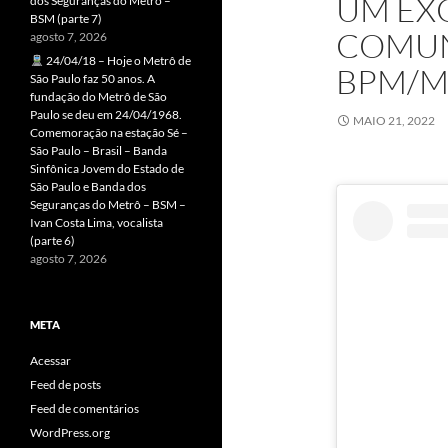
UM EXC
dos Seguranças do Metrô –
BSM (parte 7)
COMUN
agosto 7, 2026
24/04/18 – Hoje o Metrô de
BPM/
São Paulo faz 50 anos. A
fundação do Metrô de São
Paulo se deu em 24/04/1968.
MAIO 21, 2022
Comemoração na estação Sé –
São Paulo – Brasil – Banda
Sinfônica Jovem do Estado de
São Paulo e Banda dos
Seguranças do Metrô – BSM –
Ivan Costa Lima, vocalista
(parte 6)
agosto 7, 2026
META
Acessar
Feed de posts
Feed de comentários
WordPress.org