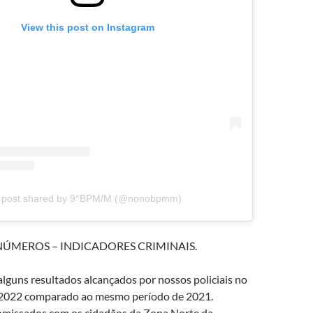
View this post on Instagram
 post shared by 9°BPM/M (@nonobpmm)
NÚMEROS – INDICADORES CRIMINAIS.
lguns resultados alcançados por nossos policiais no
 2022 comparado ao mesmo período de 2021.
missados com os cidadãos da Zona Norte da