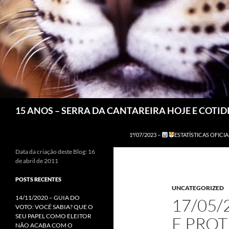
Pesquisar
15 ANOS – SERRA DA CANTAREIRA HOJE E COTI
1º/07/2023 –
ESTATÍSTICAS OFICIA
Data da criação deste Blog: 16
de abril de 2011
POSTS RECENTES
UNCATEGORIZED
14/11/2020 – GUIA DO
17/05/
VOTO: VOCÊ SABIA? QUE O
SEU PAPEL COMO ELEITOR
E PRO
NÃO ACABA COM O