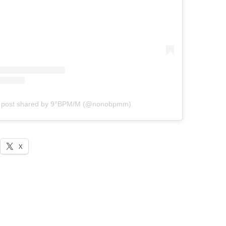
 post shared by 9°BPM/M (@nonobpmm)
X