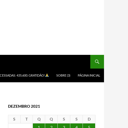
ACESSADAS: 435.600. GRATIDÃO!
SOBRE (3)
PÁGINA INICIAL
DEZEMBRO 2021
S
T
Q
Q
S
S
D
1
2
3
4
5