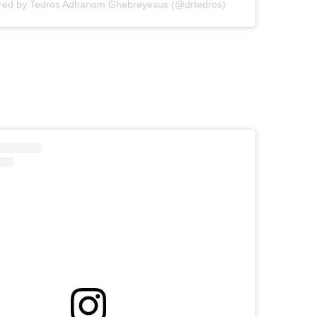
ared by Tedros Adhanom Ghebreyesus (@drtedros)