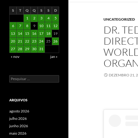
S
T
Q
Q
S
S
D
1
2
3
4
5
UNCATEGORIZED
DR. T
6
7
8
9
10
11
12
13
14
15
16
17
18
19
DIRECT
20
21
22
23
24
25
26
WORLD
27
28
29
30
31
« nov
jan »
ORGAN
DEZEMBRO 21, 
Pesquisar
por:
ARQUIVOS
agosto 2026
julho 2026
junho 2026
maio 2026