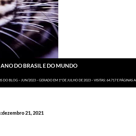
DIANO DO BRASIL E DO MUNDO
IS DO BLOG – JUN/2023 – GERADO EM 1º DE JULHO DE 2023 – VISITAS: 64.717 E PÁGINAS 
s:dezembro 21, 2021