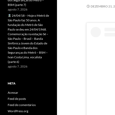
dos Seguranças do Metrô –
BSM (parte 7)
DEZEMBRO 21, 
agosto 7, 2026
24/04/18 – Hoje o Metrô de
São Paulo faz 50 anos. A
fundação do Metrô de São
Paulo se deu em 24/04/1968.
Comemoração na estação Sé –
São Paulo – Brasil – Banda
Sinfônica Jovem do Estado de
São Paulo e Banda dos
Seguranças do Metrô – BSM –
Ivan Costa Lima, vocalista
(parte 6)
agosto 7, 2026
META
Acessar
Feed de posts
Feed de comentários
WordPress.org