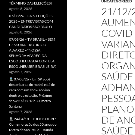
UNCATEGORIZED
TÉRMINO DAS ELEIÇÕES?
21/12/
agosto 8, 2026
07/08/26 – CNN ELEIÇÕES
AUMEN
2026 – ENTREVISTAS COM
CANDIDATOS SÃO PAULO
COVID
agosto 8, 2026
07/08/26 – TV BRASIL – SEM
VARIA
CENSURA – RODRIGO
ALVAREZ – “NOSSA
DIRET
SENHORA APARECIDA
ESCOLHEU A SUA COR, ELA
ORGAN
ESCOLHEU SER BRASILEIRA”
agosto 7, 2026
SAÚDE 
07/08/26 – Em SP você
ADHAN
desembarca do metrô e dá de
cara com um show ao vivo
PESSO
dentro da estação. Próximo
show 27/08, 18h30, metrô
PLANOS
Santana
agosto 7, 2026
DE AN
24/04/18 – TUDO SOBRE:
Comemoração dos 50 anos do
SAÚDE
Metrô de São Paulo – Banda