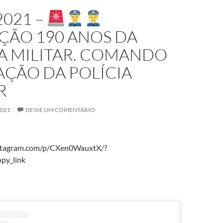
2021 –
ÇÃO 190 ANOS DA
A MILITAR. COMANDO
AÇÃO DA POLÍCIA
R
2021
DEIXE UM COMENTÁRIO
stagram.com/p/CXen0WauxtX/?
py_link