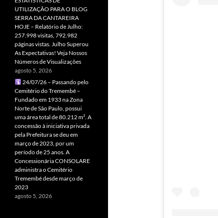
ESTATÍSTICAS DE
UTILIZAÇÃO PARA O BLOG
SERRA DA CANTAREIRA
HOJE – Relatório de Julho:
257.998 visitas, 792.982
páginas vistas. Julho Superou
As Expectativas! Veja Nossos
Números de Visualizações
agosto 5, 2026
24/07/26 – Passando pelo
Cemitério do Tremembé –
Fundado em 1933 na Zona
Norte de São Paulo, possui
uma área total de 80.212 m². A
concessão à iniciativa privada
pela Prefeitura se deu em
março de 2023, por um
período de 25 anos. A
Concessionária CONSOLARE
administra o Cemitério
Tremembé desde março de
2023
agosto 5, 2026