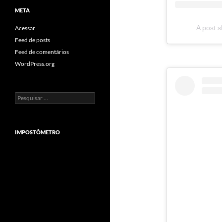
META
A post s
Acessar
Feed de posts
Feed de comentários
WordPress.org
Pesquisar
por:
IMPOSTÔMETRO