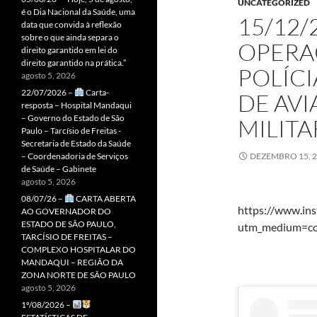
UNCATEGORIZED
é o Dia Nacional da Saúde, uma
15/12/
data que convida à reflexão
sobre o que ainda separa o
OPERA
direito garantido em lei do
direito garantido na prática.”
POLÍCI
agosto 5, 2026
22/07/2026 –
Carta-
DE AVI
resposta – Hospital Mandaqui
– Governo do Estado de São
MILITA
Paulo – Tarcísio de Freitas -
Secretaria de Estado da Saúde
– Coordenadoria de Serviços
DEZEMBRO 15, 
de Saúde – Gabinete
agosto 5, 2026
08/07/26 –
CARTA ABERTA
https://www.in
AO GOVERNADOR DO
ESTADO DE SÃO PAULO,
utm_medium=co
TARCÍSIO DE FREITAS –
COMPLEXO HOSPITALAR DO
MANDAQUI – REGIÃO DA
ZONA NORTE DE SÃO PAULO
agosto 5, 2026
1º/08/2026 –