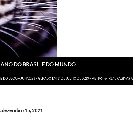
DIANO DO BRASIL E DO MUNDO
IS DO BLOG – JUN/2023 – GERADO EM 1º DE JULHO DE 2023 – VISITAS: 64.717 E PÁGINAS 
s:dezembro 15, 2021