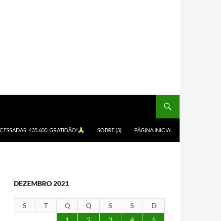
ACESSADAS: 435.600. GRATIDÃO!
SOBRE (3)
PÁGINA INICIAL
DEZEMBRO 2021
S
T
Q
Q
S
S
D
1
2
3
4
5