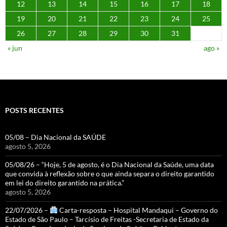
12
13
14
15
16
17
18
19
20
21
22
23
24
25
26
27
28
29
30
31
« jun
ago »
POSTS RECENTES
05/08 – Dia Nacional da SAÚDE
agosto 5, 2026
05/08/26 – “Hoje, 5 de agosto, é o Dia Nacional da Saúde, uma data
que convida à reflexão sobre o que ainda separa o direito garantido
em lei do direito garantido na prática.”
agosto 5, 2026
22/07/2026 –
Carta-resposta – Hospital Mandaqui – Governo do
Estado de São Paulo – Tarcísio de Freitas -Secretaria de Estado da