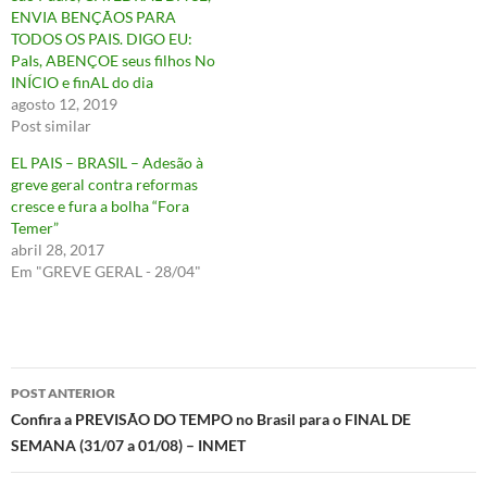
ENVIA BENÇÃOS PARA
TODOS OS PAIS. DIGO EU:
PaIs, ABENÇOE seus filhos No
INÍCIO e finAL do dia
agosto 12, 2019
Post similar
EL PAIS – BRASIL – Adesão à
greve geral contra reformas
cresce e fura a bolha “Fora
Temer”
abril 28, 2017
Em "GREVE GERAL - 28/04"
Navegação
POST ANTERIOR
de
Confira a PREVISÃO DO TEMPO no Brasil para o FINAL DE
SEMANA (31/07 a 01/08) – INMET
posts