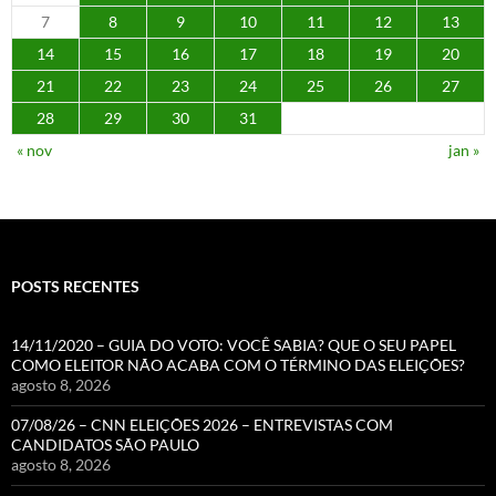
7
8
9
10
11
12
13
14
15
16
17
18
19
20
21
22
23
24
25
26
27
28
29
30
31
« nov
jan »
POSTS RECENTES
14/11/2020 – GUIA DO VOTO: VOCÊ SABIA? QUE O SEU PAPEL
COMO ELEITOR NÃO ACABA COM O TÉRMINO DAS ELEIÇÕES?
agosto 8, 2026
07/08/26 – CNN ELEIÇÕES 2026 – ENTREVISTAS COM
CANDIDATOS SÃO PAULO
agosto 8, 2026