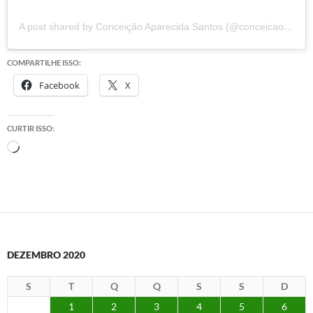
A post shared by Conceição Aparecida Santos (@conceicao.a.santos)
COMPARTILHE ISSO:
Facebook
X
CURTIR ISSO:
Carregando...
DEZEMBRO 2020
S
T
Q
Q
S
S
D
1
2
3
4
5
6