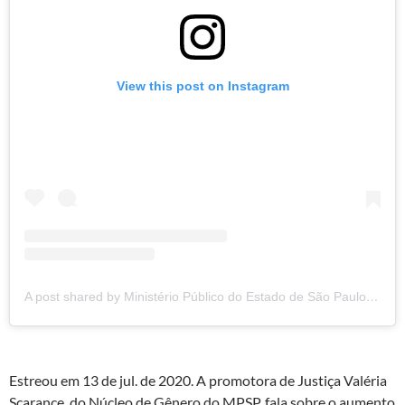
View this post on Instagram
A post shared by Ministério Público do Estado de São Paulo (@mpsp_oficial)
Estreou em 13 de jul. de 2020. A promotora de Justiça Valéria
Scarance, do Núcleo de Gênero do MPSP, fala sobre o aumento