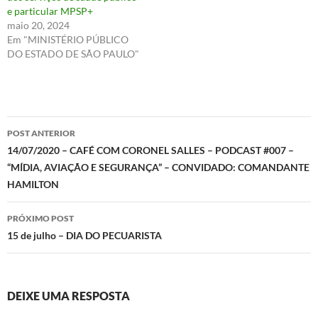
e particular MPSP+
maio 20, 2024
Em "MINISTÉRIO PÚBLICO
DO ESTADO DE SÃO PAULO"
Navegação
POST ANTERIOR
de
14/07/2020 – CAFÉ COM CORONEL SALLES – PODCAST #007 –
“MÍDIA, AVIAÇÃO E SEGURANÇA” – CONVIDADO: COMANDANTE
posts
HAMILTON
PRÓXIMO POST
15 de julho – DIA DO PECUARISTA
DEIXE UMA RESPOSTA