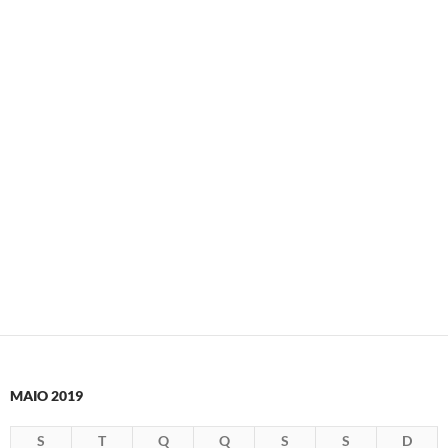
MAIO 2019
S
T
Q
Q
S
S
D