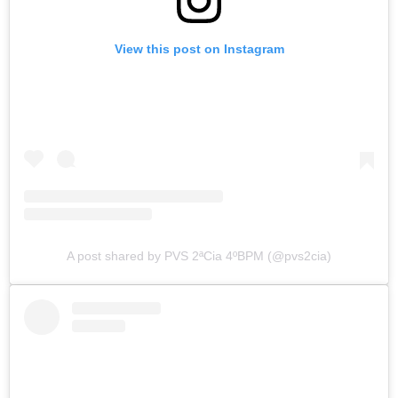
View this post on Instagram
A post shared by PVS 2ªCia 4ºBPM (@pvs2cia)