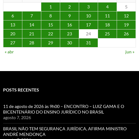
1
2
3
4
5
6
7
8
9
10
11
12
13
14
15
16
17
18
19
20
21
22
23
24
25
26
27
28
29
30
31
« abr
jun »
POSTS RECENTES
11 de agosto de 2026 às 9h00 – ENCONTRO – LUIZ GAMA E O
BICENTENÁRIO DO ENSINO JURÍDICO NO BRASIL
agosto 7, 2026
BRASIL NÃO TEM SEGURANÇA JURÍDICA, AFIRMA MINISTRO
ANDRÉ MENDONÇA