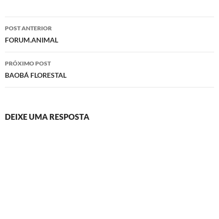
Navegação
POST ANTERIOR
de
FORUM.ANIMAL
posts
PRÓXIMO POST
BAOBÁ FLORESTAL
DEIXE UMA RESPOSTA