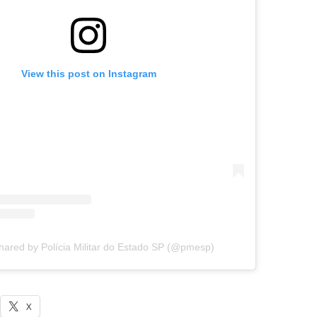
View this post on Instagram
hared by Polícia Militar do Estado SP (@pmesp)
X