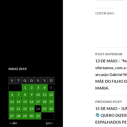
CURTIR ISSO:
Navegaç
POST ANTERIOR
de
13 DE MAIO – “No
ofertamos, com a
MAIO 2019
posts
arcanjo Gabrie
S
T
Q
Q
S
S
D
MÃE DO FILHO D
1
2
3
4
5
MARIA.
6
7
8
9
10
11
12
PRÓXIMO POST
13
14
15
16
17
18
19
15 DE MAIO – 
20
21
22
23
24
25
26
QUERO DIZER
27
28
29
30
31
ESPALHADOS PE
« abr
jun »