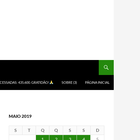
ACESSADAS: 435.600. GRATIDÃO!
SOBRE (3)
PÁGINA INICIAL
MAIO 2019
S
T
Q
Q
S
S
D
1
2
3
4
5