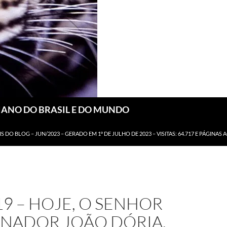
DIANO DO BRASIL E DO MUNDO
IS DO BLOG – JUN/2023 – GERADO EM 1º DE JULHO DE 2023 – VISITAS: 64.717 E PÁGINAS 
19 – HOJE, O SENHOR
NADOR JOÃO DÓRIA,