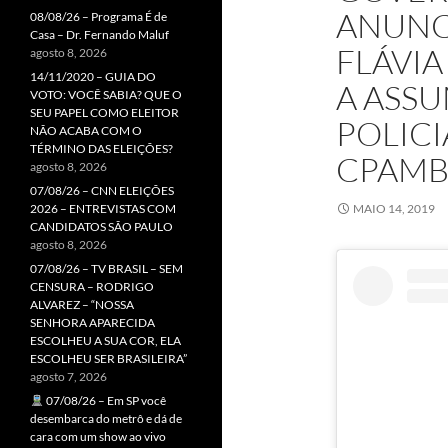
ANUNC
08/08/26 – Programa É de
Casa – Dr. Fernando Maluf
FLÁVIA
agosto 8, 2026
14/11/2020 – GUIA DO
A ASS
VOTO: VOCÊ SABIA? QUE O
SEU PAPEL COMO ELEITOR
POLIC
NÃO ACABA COM O
TÉRMINO DAS ELEIÇÕES?
CPAM
agosto 8, 2026
07/08/26 – CNN ELEIÇÕES
2026 – ENTREVISTAS COM
MAIO 14, 2019
CANDIDATOS SÃO PAULO
agosto 8, 2026
07/08/26 – TV BRASIL – SEM
CENSURA – RODRIGO
ALVAREZ – “NOSSA
SENHORA APARECIDA
ESCOLHEU A SUA COR, ELA
ESCOLHEU SER BRASILEIRA”
agosto 7, 2026
07/08/26 – Em SP você
desembarca do metrô e dá de
cara com um show ao vivo