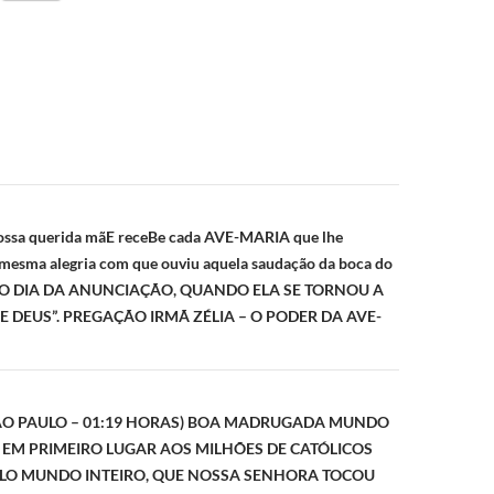
ão
ssa querida mãE receBe cada AVE-MARIA que lhe
 mesma alegria com que ouviu aquela saudação da boca do
l NO DIA DA ANUNCIAÇÃO, QUANDO ELA SE TORNOU A
E DEUS”. PREGAÇÃO IRMÃ ZÉLIA – O PODER DA AVE-
(SÃO PAULO – 01:19 HORAS) BOA MADRUGADA MUNDO
 EM PRIMEIRO LUGAR AOS MILHÕES DE CATÓLICOS
LO MUNDO INTEIRO, QUE NOSSA SENHORA TOCOU