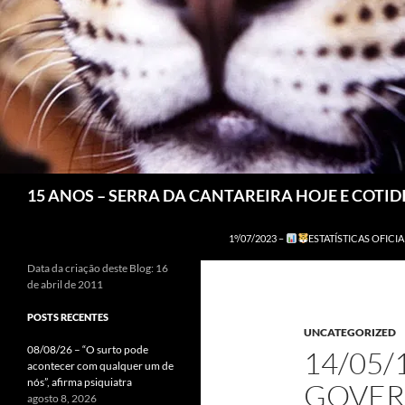
Pesquisar
15 ANOS – SERRA DA CANTAREIRA HOJE E COTI
1º/07/2023 –
ESTATÍSTICAS OFICIA
Data da criação deste Blog: 16
de abril de 2011
POSTS RECENTES
UNCATEGORIZED
08/08/26 – “O surto pode
14/05/
acontecer com qualquer um de
nós”, afirma psiquiatra
GOVER
agosto 8, 2026