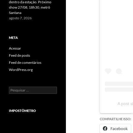
dentro da estação. Próximo
show 27/08, 18h30, metrô
Santana
agosto 7, 2026
META
Acessar
Feed de posts
Feed de comentários
WordPress.org
Pesquisar
por:
A post s
IMPOSTÔMETRO
COMPARTILHE ISSO:
Facebook