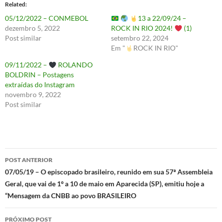
Related
05/12/2022 – CONMEBOL
13 a 22/09/24 –
dezembro 5, 2022
ROCK IN RIO 2024!
(1)
Post similar
setembro 22, 2024
Em "
ROCK IN RIO"
09/11/2022 –
ROLANDO
BOLDRIN – Postagens
extraídas do Instagram
novembro 9, 2022
Post similar
Navegação
POST ANTERIOR
de
07/05/19 – O episcopado brasileiro, reunido em sua 57ª Assembleia
Geral, que vai de 1º a 10 de maio em Aparecida (SP), emitiu hoje a
posts
“Mensagem da CNBB ao povo BRASILEIRO
PRÓXIMO POST