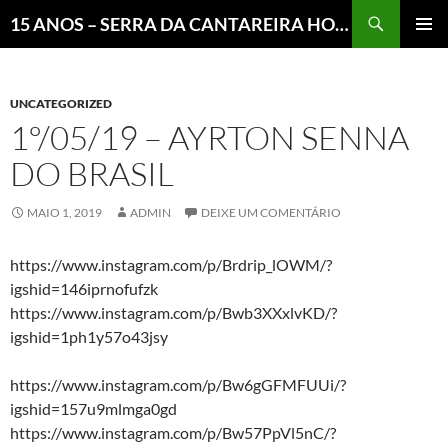
Pesquisar
15 ANOS – SERRA DA CANTAREIRA HOJE E COTIDIANO DO BRASIL E DO MUNDO
MENU
PRINCI
UNCATEGORIZED
1º/05/19 – AYRTON SENNA
DO BRASIL
MAIO 1, 2019
ADMIN
DEIXE UM COMENTÁRIO
https://www.instagram.com/p/Brdrip_lOWM/?
igshid=146iprnofufzk
https://www.instagram.com/p/Bwb3XXxlvKD/?
igshid=1ph1y57o43jsy
https://www.instagram.com/p/Bw6gGFMFUUi/?
igshid=157u9mlmga0gd
https://www.instagram.com/p/Bw57PpVl5nC/?