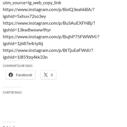
utm_source=ig_web_copy_link
https://www.instagram.com/p/BolQ3eahkBA/?
igshid=5xhuv72so3ey
https://www.instagram.com/p/BuSAuEXFNBj/?
igshid=13kw8wxww9tyr
https://www.instagram.com/p/BujhP75FWWM/?
igshid=1j687e4riyibj
https://www.instagram.com/p/BtTjuEeFWdI/?
igshid=1i859zq4kk33n
COMPARTILHE ISSO:
Facebook
X
CURTIR ISSO: