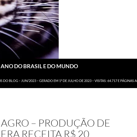
DIANO DO BRASIL E DO MUNDO
IS DO BLOG – JUN/2023 – GERADO EM 1º DE JULHO DE 2023 – VISITAS: 64.717 E PÁGINAS 
É AGRO – PRODUÇÃO DE
ERA RECEITA R$ 20