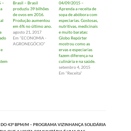
5 –
Brasil – Brasil
04/09/2015 –
ra
produziu 39 bilhões
Aprenda a receita de
de ovos em 2016.
sopa de abóbora com
al
Produção aumentou
especiarias. Gostosas,
em 6% no último ano.
nutritivas, medicinais
a
agosto 21, 2017
e muito baratas:
ado
Em "ECONOMIA -
Globo Repórter
AGRONEGÓCIO"
mostrou como as
 e
ervas e especiarias
fazem diferença na
istem
culinária e na saúde.
setembro 4, 2015
Em "Receita"
ão
CIA DO 43º BPM/M – PROGRAMA VIZINHANÇA SOLIDÁRIA