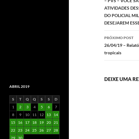
– PVS – VOCÊ S
posts
ATIVIDADES DES
DO POLICIAL MI
DESEJAREM ESS
PRÓXIMO POST
26/04/19 – Relató
tropicais
DEIXE UMA R
ABRIL 2019
S
T
Q
Q
S
S
D
1
2
3
4
5
6
7
8
9
10
11
12
13
14
15
16
17
18
19
20
21
22
23
24
25
26
27
28
29
30