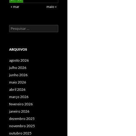
« mar
maio »
Pesquisar
por:
ARQUIVOS
agosto 2026
julho 2026
junho 2026
maio 2026
abril 2026
março 2026
fevereiro 2026
janeiro 2026
dezembro 2025
novembro 2025
outubro 2025