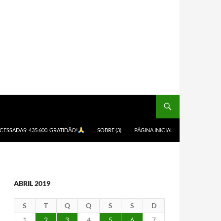
ACESSADAS: 435.600. GRATIDÃO!
SOBRE (3)
PÁGINA INICIAL
ABRIL 2019
S
T
Q
Q
S
S
D
1
2
3
4
5
6
7