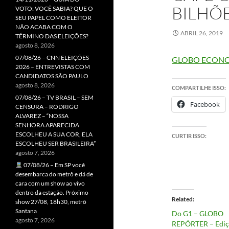
BILHÕ
VOTO: VOCÊ SABIA? QUE O
SEU PAPEL COMO ELEITOR
NÃO ACABA COM O
ABRIL 26, 2019
TÉRMINO DAS ELEIÇÕES?
agosto 8, 2026
07/08/26 – CNN ELEIÇÕES
GLOBO ECON
2026 – ENTREVISTAS COM
CANDIDATOS SÃO PAULO
agosto 8, 2026
COMPARTILHE ISSO:
07/08/26 – TV BRASIL – SEM
Facebook
CENSURA – RODRIGO
ALVAREZ – “NOSSA
SENHORA APARECIDA
ESCOLHEU A SUA COR, ELA
CURTIR ISSO:
ESCOLHEU SER BRASILEIRA”
agosto 7, 2026
07/08/26 – Em SP você
desembarca do metrô e dá de
cara com um show ao vivo
dentro da estação. Próximo
Related
show 27/08, 18h30, metrô
Santana
Do G1 – GLOBO
agosto 7, 2026
REPÓRTER – Edi