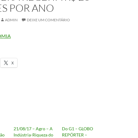
ES POR ANO
ADMIN
DEIXE UM COMENTÁRIO
OMIA
X
21/08/17 – Agro – A
Do G1 – GLOBO
ção
Indústria-Riqueza do
REPÓRTER –