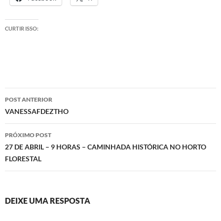
CURTIR ISSO:
Navegação
POST ANTERIOR
de
VANESSAFDEZTHO
posts
PRÓXIMO POST
27 DE ABRIL – 9 HORAS – CAMINHADA HISTÓRICA NO HORTO
FLORESTAL
DEIXE UMA RESPOSTA