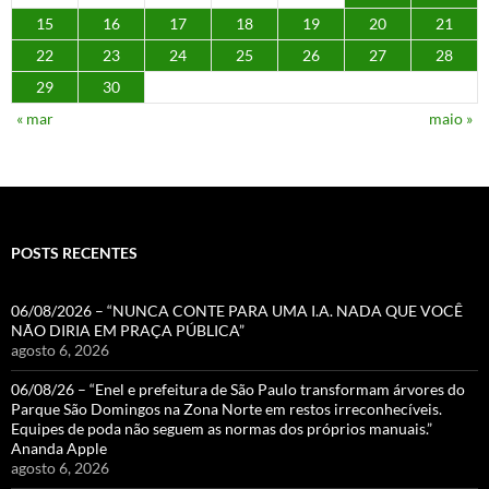
15
16
17
18
19
20
21
22
23
24
25
26
27
28
29
30
« mar
maio »
POSTS RECENTES
06/08/2026 – “NUNCA CONTE PARA UMA I.A. NADA QUE VOCÊ
NÃO DIRIA EM PRAÇA PÚBLICA”
agosto 6, 2026
06/08/26 – “Enel e prefeitura de São Paulo transformam árvores do
Parque São Domingos na Zona Norte em restos irreconhecíveis.
Equipes de poda não seguem as normas dos próprios manuais.”
Ananda Apple
agosto 6, 2026