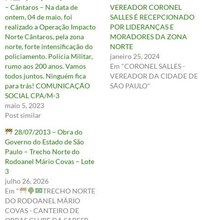
– Cântaros – Na data de
VEREADOR CORONEL
ontem, 04 de maio, foi
SALLES É RECEPCIONADO
realizado a Operação Impacto
POR LIDERANÇAS E
Norte Cântaros, pela zona
MORADORES DA ZONA
norte, forte intensificação do
NORTE
policiamento. Polícia Militar,
janeiro 25, 2024
rumo aos 200 anos. Vamos
Em "CORONEL SALLES -
todos juntos. Ninguém fica
VEREADOR DA CIDADE DE
para trás! COMUNICAÇÃO
SÃO PAULO"
SOCIAL CPA/M-3
maio 5, 2023
Post similar
28/07/2013 – Obra do
Governo do Estado de São
Paulo – Trecho Norte do
Rodoanel Mário Covas – Lote
3
julho 26, 2026
Em "
TRECHO NORTE
DO RODOANEL MÁRIO
COVAS - CANTEIRO DE