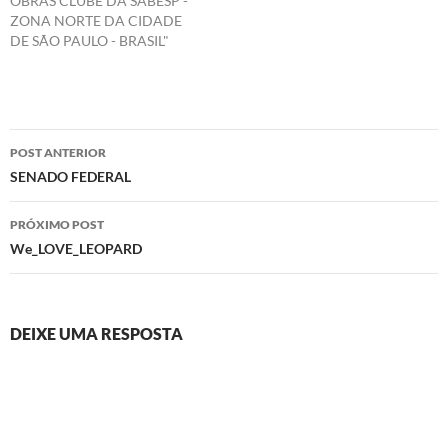
OBRAS CLUBE DA SABESP -
ZONA NORTE DA CIDADE
DE SÃO PAULO - BRASIL"
Navegação
POST ANTERIOR
de
SENADO FEDERAL
posts
PRÓXIMO POST
We_LOVE_LEOPARD
DEIXE UMA RESPOSTA