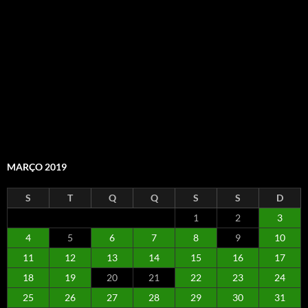
MARÇO 2019
S
T
Q
Q
S
S
D
1
2
3
4
5
6
7
8
9
10
11
12
13
14
15
16
17
18
19
20
21
22
23
24
25
26
27
28
29
30
31