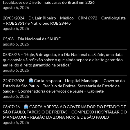
faculdades de Direito mais caras do Brasil em 2026
agosto 6, 2026
20/05/2024 – Dr. Lair Ribeiro – Médico – CRM 6972 – Cardiologista
– RQE 29517 e Nutrólogo RQE 29445
agosto 6, 2026
05/08 – Dia Nacional da SAÚDE
agosto 5, 2026
05/08/26 – “Hoje, 5 de agosto, é o Dia Nacional da Saúde, uma data
que convida à reflexão sobre o que ainda separa o direito garantido
em lei do direito garantido na prática.”
agosto 5, 2026
22/07/2026 –
Carta-resposta – Hospital Mandaqui – Governo do
Estado de São Paulo – Tarcísio de Freitas -Secretaria de Estado da
Saúde – Coordenadoria de Serviços de Saúde – Gabinete
agosto 5, 2026
08/07/26 –
CARTA ABERTA AO GOVERNADOR DO ESTADO DE
SÃO PAULO, TARCÍSIO DE FREITAS – COMPLEXO HOSPITALAR DO
MANDAQUI – REGIÃO DA ZONA NORTE DE SÃO PAULO
agosto 5, 2026