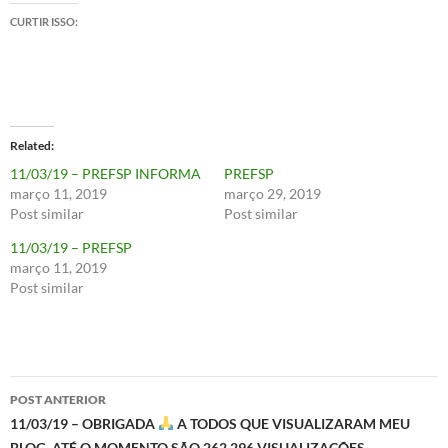
CURTIR ISSO:
Related
11/03/19 – PREFSP INFORMA
PREFSP
março 11, 2019
março 29, 2019
Post similar
Post similar
11/03/19 – PREFSP
março 11, 2019
Post similar
Navegação
POST ANTERIOR
de
11/03/19 – OBRIGADA
A TODOS QUE VISUALIZARAM MEU
BLOG. ATÉ O MOMENTO SÃO 262.296 VISUALIZAÇÕES