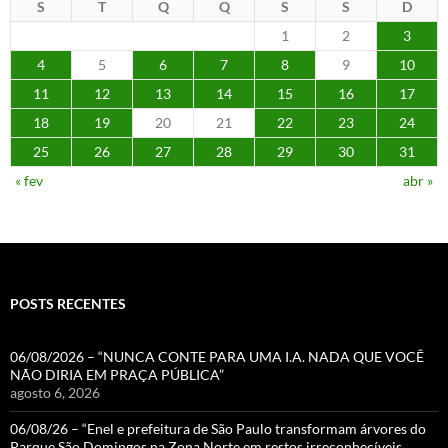
S
T
Q
Q
S
S
D
1
2
3
4
5
6
7
8
9
10
11
12
13
14
15
16
17
18
19
20
21
22
23
24
25
26
27
28
29
30
31
« fev
abr »
POSTS RECENTES
06/08/2026 – “NUNCA CONTE PARA UMA I.A. NADA QUE VOCÊ
NÃO DIRIA EM PRAÇA PÚBLICA”
agosto 6, 2026
06/08/26 – “Enel e prefeitura de São Paulo transformam árvores do
Parque São Domingos na Zona Norte em restos irreconhecíveis.