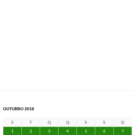
OUTUBRO 2018
S
T
Q
Q
S
S
D
1
2
3
4
5
6
7