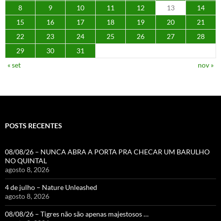
8
9
10
11
12
13
14
15
16
17
18
19
20
21
22
23
24
25
26
27
28
29
30
31
« set
nov »
POSTS RECENTES
08/08/26 – NUNCA ABRA A PORTA PRA CHECAR UM BARULHO
NO QUINTAL
agosto 8, 2026
4 de julho – Nature Unleashed
agosto 8, 2026
08/08/26 – Tigres não são apenas majestosos …