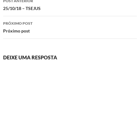
POST ANTERIOR
de
25/10/18 – TSEJUS
posts
PRÓXIMO POST
Próximo post
DEIXE UMA RESPOSTA