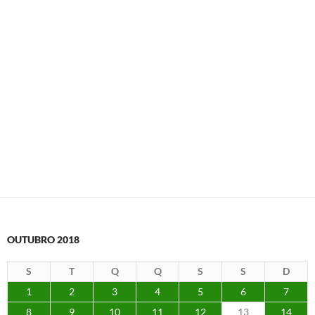
OUTUBRO 2018
S
T
Q
Q
S
S
D
1
2
3
4
5
6
7
8
9
10
11
12
13
14