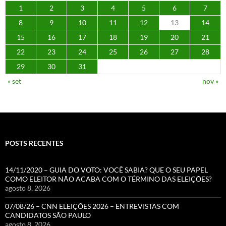
1
2
3
4
5
6
7
8
9
10
11
12
13
14
15
16
17
18
19
20
21
22
23
24
25
26
27
28
29
30
31
« set
nov »
POSTS RECENTES
14/11/2020 – GUIA DO VOTO: VOCÊ SABIA? QUE O SEU PAPEL
COMO ELEITOR NÃO ACABA COM O TÉRMINO DAS ELEIÇÕES?
agosto 8, 2026
07/08/26 – CNN ELEIÇÕES 2026 – ENTREVISTAS COM
CANDIDATOS SÃO PAULO
agosto 8, 2026