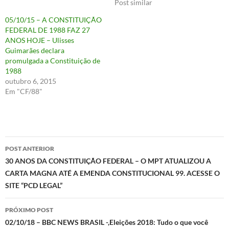
Post similar
05/10/15 – A CONSTITUIÇÃO
FEDERAL DE 1988 FAZ 27
ANOS HOJE – Ulisses
Guimarães declara
promulgada a Constituição de
1988
outubro 6, 2015
Em "CF/88"
Navegação
POST ANTERIOR
de
30 ANOS DA CONSTITUIÇÃO FEDERAL – O MPT ATUALIZOU A
CARTA MAGNA ATÉ A EMENDA CONSTITUCIONAL 99. ACESSE O
posts
SITE “PCD LEGAL”
PRÓXIMO POST
02/10/18 – BBC NEWS BRASIL -,Eleições 2018: Tudo o que você