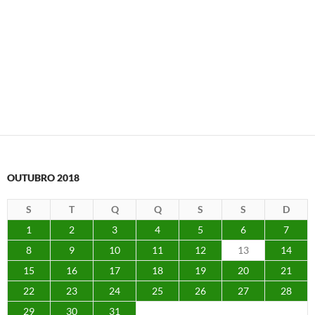
OUTUBRO 2018
S
T
Q
Q
S
S
D
1
2
3
4
5
6
7
8
9
10
11
12
13
14
15
16
17
18
19
20
21
22
23
24
25
26
27
28
29
30
31