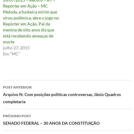
Repórter em Ação – MC
Melody, a funkeira mirim que
virou polêmica, abre o jogo no
Repórter em Ação. Pai da
menina de oito anos diz que
está recebendo ameaças de
morte
julho 27, 2015
Em "MC"
Navegação
POST ANTERIOR
de
Arquivo N: Com posições politicas controversas, Jânio Quadros
completaria
posts
PRÓXIMO POST
SENADO FEDERAL – 30 ANOS DA CONSTITUIÇÃO