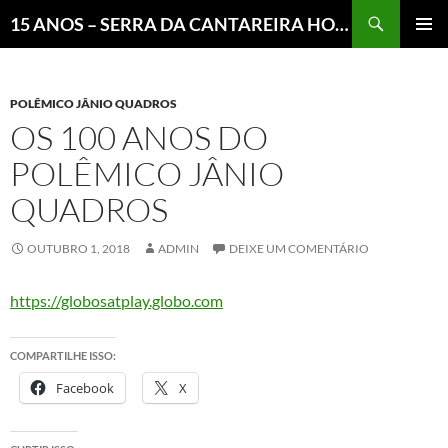
Pesquisar
15 ANOS – SERRA DA CANTAREIRA HOJE E COTIDIANO DO BRASIL E DO MUNDO
MENU
PRINCI
POLÊMICO JÂNIO QUADROS
OS 100 ANOS DO
POLÊMICO JÂNIO
QUADROS
OUTUBRO 1, 2018
ADMIN
DEIXE UM COMENTÁRIO
https://globosatplay.globo.com
COMPARTILHE ISSO:
Facebook
X