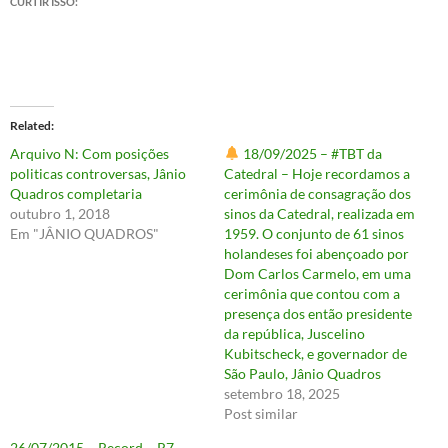
CURTIR ISSO:
Related
Arquivo N: Com posições
18/09/2025 – #TBT da
politicas controversas, Jânio
Catedral – Hoje recordamos a
Quadros completaria
cerimônia de consagração dos
outubro 1, 2018
sinos da Catedral, realizada em
Em "JÂNIO QUADROS"
1959. O conjunto de 61 sinos
holandeses foi abençoado por
Dom Carlos Carmelo, em uma
cerimônia que contou com a
presença dos então presidente
da república, Juscelino
Kubitscheck, e governador de
São Paulo, Jânio Quadros
setembro 18, 2025
Post similar
26/07/2015 – Record – R7 –