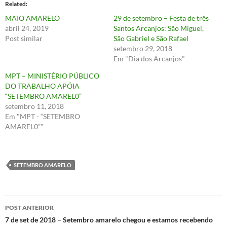
Related
MAIO AMARELO
29 de setembro – Festa de três
abril 24, 2019
Santos Arcanjos: São Miguel,
Post similar
São Gabriel e São Rafael
setembro 29, 2018
Em "Dia dos Arcanjos"
MPT – MINISTÉRIO PÚBLICO
DO TRABALHO APÓIA
“SETEMBRO AMAREL0”
setembro 11, 2018
Em "MPT - “SETEMBRO
AMAREL0”"
SETEMBRO AMARELO
Navegação
POST ANTERIOR
de
7 de set de 2018 – Setembro amarelo chegou e estamos recebendo