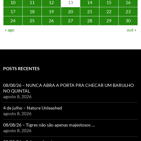
10
11
12
13
14
15
16
17
18
19
20
21
22
23
24
25
26
27
28
29
30
« ago
out »
POSTS RECENTES
08/08/26 – NUNCA ABRA A PORTA PRA CHECAR UM BARULHO
NO QUINTAL
agosto 8, 2026
4 de julho – Nature Unleashed
agosto 8, 2026
08/08/26 – Tigres não são apenas majestosos …
agosto 8, 2026