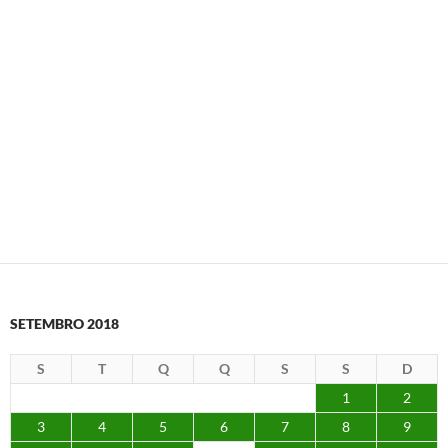
SETEMBRO 2018
S
T
Q
Q
S
S
D
1
2
3
4
5
6
7
8
9