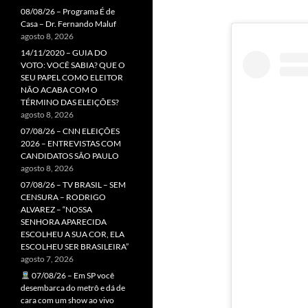
08/08/26 – Programa É de
Casa – Dr. Fernando Maluf
agosto 8, 2026
14/11/2020 – GUIA DO
VOTO: VOCÊ SABIA? QUE O
SEU PAPEL COMO ELEITOR
NÃO ACABA COM O
TÉRMINO DAS ELEIÇÕES?
agosto 8, 2026
07/08/26 – CNN ELEIÇÕES
2026 – ENTREVISTAS COM
CANDIDATOS SÃO PAULO
agosto 8, 2026
07/08/26 – TV BRASIL – SEM
CENSURA – RODRIGO
ALVAREZ – “NOSSA
SENHORA APARECIDA
ESCOLHEU A SUA COR, ELA
ESCOLHEU SER BRASILEIRA”
agosto 7, 2026
07/08/26 – Em SP você
desembarca do metrô e dá de
cara com um show ao vivo