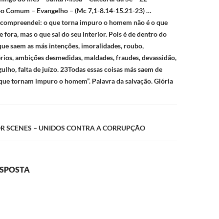
 Comum – Evangelho – (Mc 7,1-8.14-15.21-23) …
e compreendei: o que torna impuro o homem não é o que
e fora, mas o que sai do seu interior. Pois é de dentro do
e saem as más intenções, imoralidades, roubo,
térios, ambições desmedidas, maldades, fraudes, devassidão,
rgulho, falta de juízo. 23Todas essas coisas más saem de
s que tornam impuro o homem”. Palavra da salvação. Glória
TOR SCENES – UNIDOS CONTRA A CORRUPÇÃO
ESPOSTA