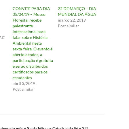
CONVITE PARA DIA
22 DE MARÇO – DIA
05/04/19 – Museu
MUNDIAL DA ÁGUA
Florestal recebe
março 22, 2019
palestrante
Post similar
internacional para
L"
falar sobre História
Ambiental nesta
sexta-feira. O evento é
aberto a todos, a
participação é gratuita
e serão distribuídos
certificados para os
estudantes
abril 3, 2019
Post similar
ão
ingo do mês – Santa Missa – Catedral da Sé – 22º