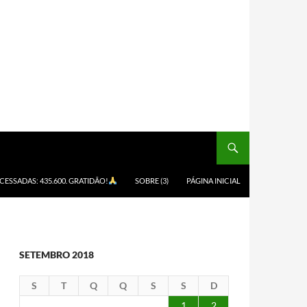
ACESSADAS: 435.600. GRATIDÃO!
SOBRE (3)
PÁGINA INICIAL
SETEMBRO 2018
S
T
Q
Q
S
S
D
1
2