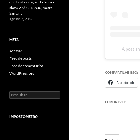
dentro da estação. Próximo
show 27/08, 18h30, metrô
Santana
agosto 7, 2026
META
A post s
Acessar
Feed de posts
Feed de comentários
COMPARTILHE ISSO:
WordPress.org
Facebook
Pesquisar
por:
CURTIR ISSO:
IMPOSTÔMETRO