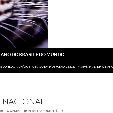
DIANO DO BRASIL E DO MUNDO
IS DO BLOG – JUN/2023 – GERADO EM 1º DE JULHO DE 2023 – VISITAS: 64.717 E PÁGINAS 
 NACIONAL
18
ADMIN
DEIXE UM COMENTÁRIO