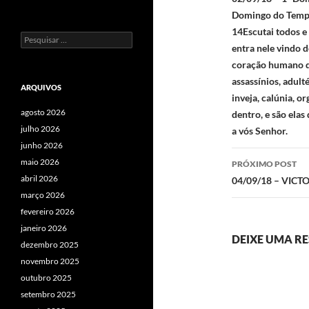
de
Domingo do Tempo
posts
14Escutai todos 
Pesquisar
entra nele vindo d
por:
coração humano qu
assassínios, adul
ARQUIVOS
inveja, calúnia, o
agosto 2026
dentro, e são ela
julho 2026
a vós Senhor.
junho 2026
maio 2026
PRÓXIMO POST
abril 2026
04/09/18 – VIC
março 2026
fevereiro 2026
janeiro 2026
DEIXE UMA R
dezembro 2025
novembro 2025
outubro 2025
setembro 2025