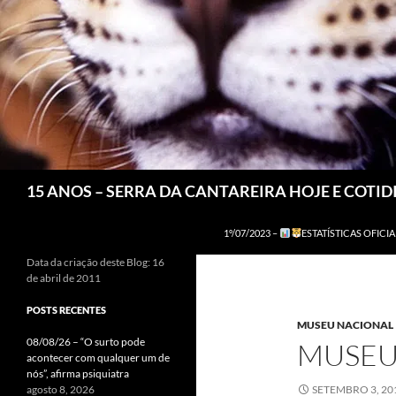
Pesquisar
15 ANOS – SERRA DA CANTAREIRA HOJE E COTI
1º/07/2023 –
ESTATÍSTICAS OFICIA
Data da criação deste Blog: 16
de abril de 2011
POSTS RECENTES
MUSEU NACIONAL
08/08/26 – “O surto pode
MUSEU
acontecer com qualquer um de
nós”, afirma psiquiatra
agosto 8, 2026
SETEMBRO 3, 20