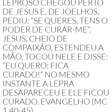
LEPROSO CHEGOU PERTO
DE JESUS E, DE JOELHOS,
PEDIU: “SE QUERES, TENS O
PODER DE CURAR-ME”.
JESUS, CHEIO DE
COMPAIXÃO, ESTENDEU A
MÃO, TOCOU NELE E DISSE:
“EU QUERO: FICA
CURADO!” NO MESMO
INSTANTE A LEPRA
DESAPARECEU E ELE FICOU
CURADO. EVANGELHO (MC
1,40-45)