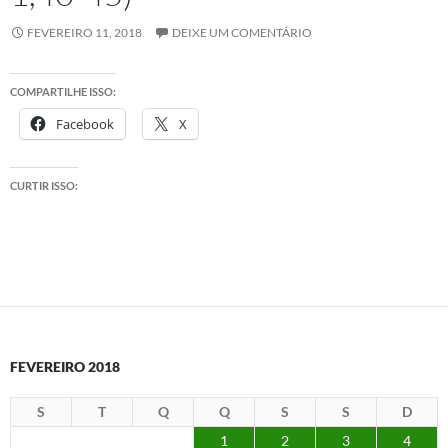
FEVEREIRO 11, 2018
DEIXE UM COMENTÁRIO
COMPARTILHE ISSO:
Facebook
X
CURTIR ISSO:
FEVEREIRO 2018
S
T
Q
Q
S
S
D
1
2
3
4