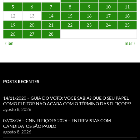
5
6
7
8
9
10
11
12
13
14
15
16
17
18
19
20
21
22
23
24
25
26
27
28
« jan
mar »
POSTS RECENTES
14/11/2020 – GUIA DO VOTO: VOCÊ SABIA? QUE O SEU PAPEL
COMO ELEITOR NÃO ACABA COM O TÉRMINO DAS ELEIÇÕES?
agosto 8, 2026
07/08/26 – CNN ELEIÇÕES 2026 – ENTREVISTAS COM
CANDIDATOS SÃO PAULO
agosto 8, 2026