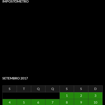
IMPOSTÔMETRO
SETEMBRO 2017
S
T
Q
Q
S
S
D
1
2
3
4
5
6
7
8
9
10