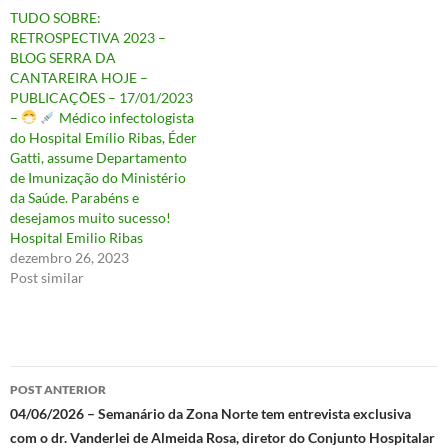
TUDO SOBRE:
RETROSPECTIVA 2023 –
BLOG SERRA DA
CANTAREIRA HOJE –
PUBLICAÇÕES – 17/01/2023
–
Médico infectologista
do Hospital Emílio Ribas, Éder
Gatti, assume Departamento
de Imunização do Ministério
da Saúde. Parabéns e
desejamos muito sucesso!
Hospital Emilio Ribas
dezembro 26, 2023
Post similar
Navegação
POST ANTERIOR
de
04/06/2026 – Semanário da Zona Norte tem entrevista exclusiva
com o dr. Vanderlei de Almeida Rosa, diretor do Conjunto Hospitalar