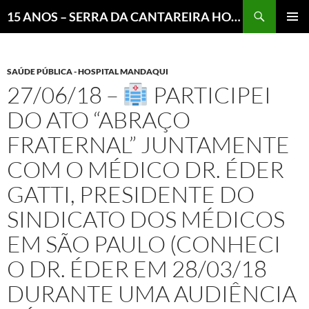
Pesquisar
15 ANOS – SERRA DA CANTAREIRA HOJE E COTIDIANO DO BRASIL E DO MUNDO
MENU
PRINCI
SAÚDE PÚBLICA - HOSPITAL MANDAQUI
27/06/18 –
PARTICIPEI
DO ATO “ABRAÇO
FRATERNAL” JUNTAMENTE
COM O MÉDICO DR. ÉDER
GATTI, PRESIDENTE DO
SINDICATO DOS MÉDICOS
EM SÃO PAULO (CONHECI
O DR. ÉDER EM 28/03/18
DURANTE UMA AUDIÊNCIA