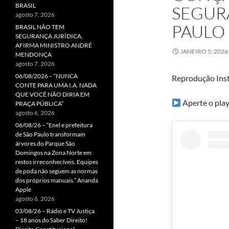
BRASIL
SEGUR
agosto 7, 2026
PAULO
BRASIL NÃO TEM
SEGURANÇA JURÍDICA,
AFIRMA MINISTRO ANDRÉ
JANEIRO 5, 2026
MENDONÇA
agosto 7, 2026
06/08/2026 – “NUNCA
Reprodução Ins
CONTE PARA UMA I.A. NADA
QUE VOCÊ NÃO DIRIA EM
Aperte o play 
PRAÇA PÚBLICA”
agosto 6, 2026
06/08/26 – “Enel e prefeitura
de São Paulo transformam
árvores do Parque São
Domingos na Zona Norte em
restos irreconhecíveis. Equipes
de poda não seguem as normas
dos próprios manuais.” Ananda
Apple
agosto 6, 2026
03/08/26 – Rádio e TV Justiça
– 18 anos do Saber Direito!