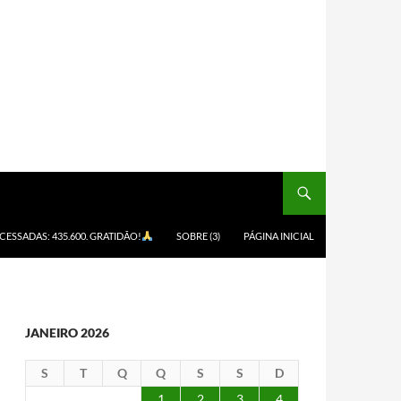
ACESSADAS: 435.600. GRATIDÃO!
SOBRE (3)
PÁGINA INICIAL
JANEIRO 2026
S
T
Q
Q
S
S
D
1
2
3
4