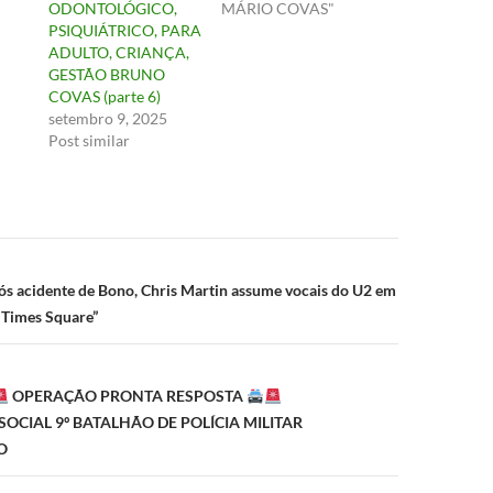
ODONTOLÓGICO,
MÁRIO COVAS"
PSIQUIÁTRICO, PARA
ADULTO, CRIANÇA,
GESTÃO BRUNO
COVAS (parte 6)
setembro 9, 2025
Post similar
ão
s acidente de Bono, Chris Martin assume vocais do U2 em
 Times Square”
OPERAÇÃO PRONTA RESPOSTA
CIAL 9º BATALHÃO DE POLÍCIA MILITAR
O