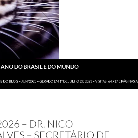
DIANO DO BRASIL E DO MUNDO
IS DO BLOG – JUN/2023 – GERADO EM 1º DE JULHO DE 2023 – VISITAS: 64.717 E PÁGINAS 
2026 – DR. NICO
LVES – SECRETÁRIO DE