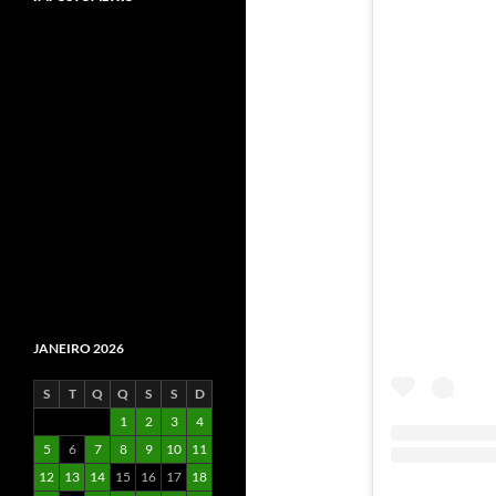
JANEIRO 2026
S
T
Q
Q
S
S
D
1
2
3
4
5
6
7
8
9
10
11
12
13
14
15
16
17
18