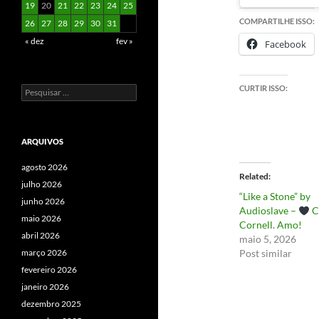
19
20
21
22
23
24
25
COMPARTILHE ISSO:
26
27
28
29
30
31
« dez
fev »
Facebook
CURTIR ISSO:
Pesquisar
por:
ARQUIVOS
agosto 2026
Related
julho 2026
“Like a Stone” by
junho 2026
Audioslave –
C
maio 2026
Cornell. Amo!
abril 2026
maio 5, 2026
março 2026
Post similar
fevereiro 2026
janeiro 2026
dezembro 2025