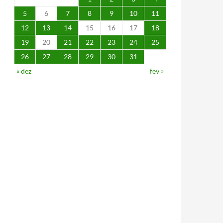
5
6
7
8
9
10
11
12
13
14
15
16
17
18
19
20
21
22
23
24
25
26
27
28
29
30
31
« dez
fev »