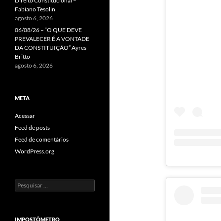
Direito Constitucional –
Fabiano Tesolin
agosto 6, 2026
06/08/26 – “O QUE DEVE
PREVALECER É A VONTADE
DA CONSTITUIÇÃO” Ayres
Britto
agosto 6, 2026
META
Acessar
Feed de posts
Feed de comentários
WordPress.org
Pesquisar
por:
IMPOSTÔMETRO