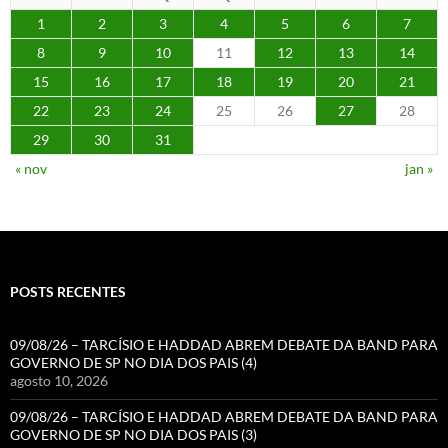
1
2
3
4
5
6
7
8
9
10
11
12
13
14
15
16
17
18
19
20
21
22
23
24
25
26
27
28
29
30
31
« nov
jan »
POSTS RECENTES
09/08/26 – TARCÍSIO E HADDAD ABREM DEBATE DA BAND PARA
GOVERNO DE SP NO DIA DOS PAIS (4)
agosto 10, 2026
09/08/26 – TARCÍSIO E HADDAD ABREM DEBATE DA BAND PARA
GOVERNO DE SP NO DIA DOS PAIS (3)