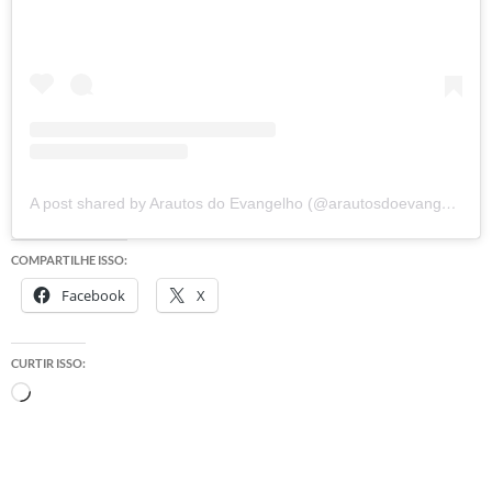
A post shared by Arautos do Evangelho (@arautosdoevangelho)
COMPARTILHE ISSO:
Facebook
X
CURTIR ISSO:
Carregando...