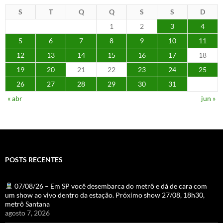
S
T
Q
Q
S
S
D
1
2
3
4
5
6
7
8
9
10
11
12
13
14
15
16
17
18
19
20
21
22
23
24
25
26
27
28
29
30
31
« abr
jun »
POSTS RECENTES
07/08/26 – Em SP você desembarca do metrô e dá de cara com
um show ao vivo dentro da estação. Próximo show 27/08, 18h30,
metrô Santana
agosto 7, 2026