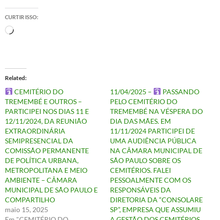
CURTIR ISSO:
Carregando...
Related
CEMITÉRIO DO
11/04/2025 –
PASSANDO
TREMEMBÉ E OUTROS –
PELO CEMITÉRIO DO
PARTICIPEI NOS DIAS 11 E
TREMEMBÉ NA VÉSPERA DO
12/11/2024, DA REUNIÃO
DIA DAS MÃES. EM
EXTRAORDINÁRIA
11/11/2024 PARTICIPEI DE
SEMIPRESENCIAL DA
UMA AUDIÊNCIA PÚBLICA
COMISSÃO PERMANENTE
NA CÂMARA MUNICIPAL DE
DE POLÍTICA URBANA,
SÃO PAULO SOBRE OS
METROPOLITANA E MEIO
CEMITÉRIOS. FALEI
AMBIENTE – CÂMARA
PESSOALMENTE COM OS
MUNICIPAL DE SÃO PAULO E
RESPONSÁVEIS DA
COMPARTILHO
DIRETORIA DA “CONSOLARE
maio 15, 2025
SP”, EMPRESA QUE ASSUMIU
Em "CEMITÉRIO DO
A GESTÃO DOS CEMITÉRIOS