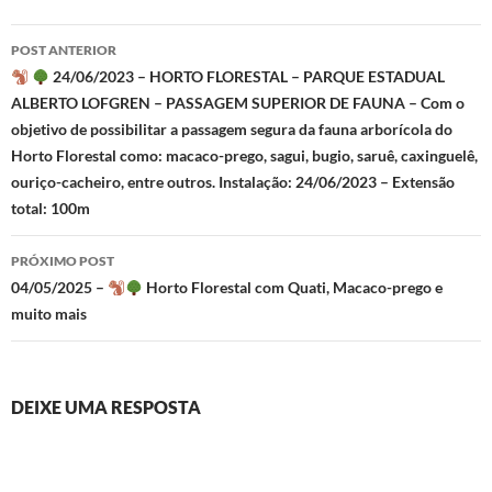
Navegação
POST ANTERIOR
de
24/06/2023 – HORTO FLORESTAL – PARQUE ESTADUAL
ALBERTO LOFGREN – PASSAGEM SUPERIOR DE FAUNA – Com o
posts
objetivo de possibilitar a passagem segura da fauna arborícola do
Horto Florestal como: macaco-prego, sagui, bugio, saruê, caxinguelê,
ouriço-cacheiro, entre outros. Instalação: 24/06/2023 – Extensão
total: 100m
PRÓXIMO POST
04/05/2025 –
Horto Florestal com Quati, Macaco-prego e
muito mais
DEIXE UMA RESPOSTA