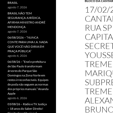
BLOCO DA CANTARE
BRASIL
17/02/
agosto 7, 2026
BRASIL NÃO TEM
CANTAR
SEGURANÇA JURÍDICA,
AFIRMA MINISTRO ANDRÉ
RUA SP
MENDONÇA
agosto 7, 2026
CAPITA
06/08/2026 – “NUNCA
CONTE PARA UMA I.A. NADA
SECRET
QUE VOCÊ NÃO DIRIA EM
PRAÇA PÚBLICA”
YOUSSE
agosto 6, 2026
TREME
06/08/26 – “Enel e prefeitura
de São Paulo transformam
MARIQU
árvores do Parque São
Domingos na Zona Norte em
SUBPR
restos irreconhecíveis. Equipes
de poda não seguem as normas
TREME
dos próprios manuais.” Ananda
Apple
ALEXAN
agosto 6, 2026
03/08/26 – Rádio e TV Justiça
BRUNO
– 18 anos do Saber Direito!