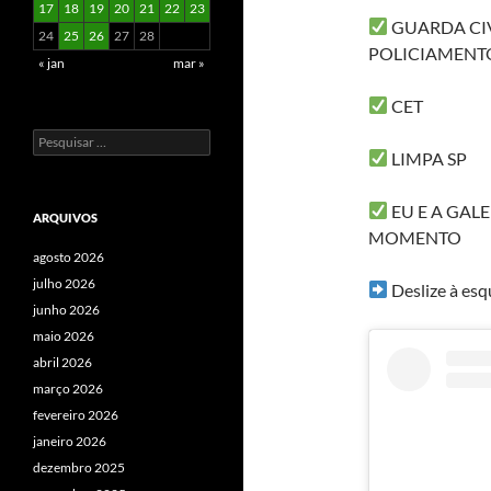
17
18
19
20
21
22
23
GUARDA CIV
24
25
26
27
28
POLICIAMENT
« jan
mar »
CET
Pesquisar
LIMPA SP
por:
EU E A GAL
ARQUIVOS
MOMENTO
agosto 2026
julho 2026
Deslize à esq
junho 2026
maio 2026
abril 2026
março 2026
fevereiro 2026
janeiro 2026
dezembro 2025