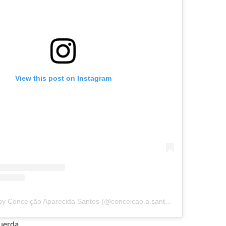
View this post on Instagram
A post shared by Conceição Aparecida Santos (@conceicao.a.santos)
uerda.