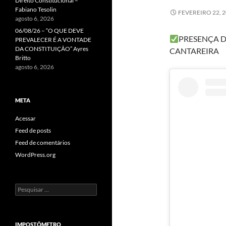
Direito Constitucional –
Fabiano Tesolin
FEVEREIRO 22, 
agosto 6, 2026
06/08/26 – “O QUE DEVE
PRESENÇA D
PREVALECER É A VONTADE
DA CONSTITUIÇÃO” Ayres
CANTAREIRA
Britto
agosto 6, 2026
META
Acessar
Feed de posts
Feed de comentários
WordPress.org
Pesquisar
por:
IMPOSTÔMETRO