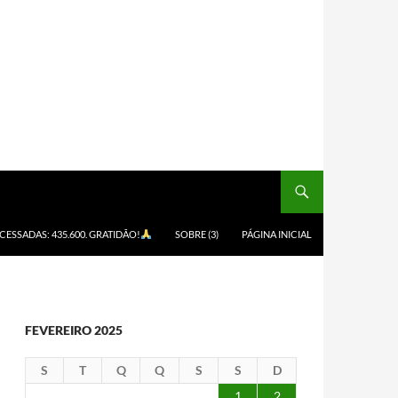
ACESSADAS: 435.600. GRATIDÃO!
SOBRE (3)
PÁGINA INICIAL
FEVEREIRO 2025
S
T
Q
Q
S
S
D
1
2