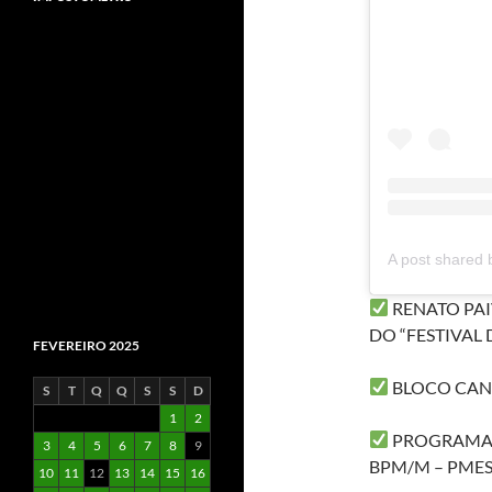
RENATO PAI
DO “FESTIVAL 
FEVEREIRO 2025
BLOCO CANT
S
T
Q
Q
S
S
D
1
2
PROGRAMA V
3
4
5
6
7
8
9
BPM/M – PMES
10
11
12
13
14
15
16